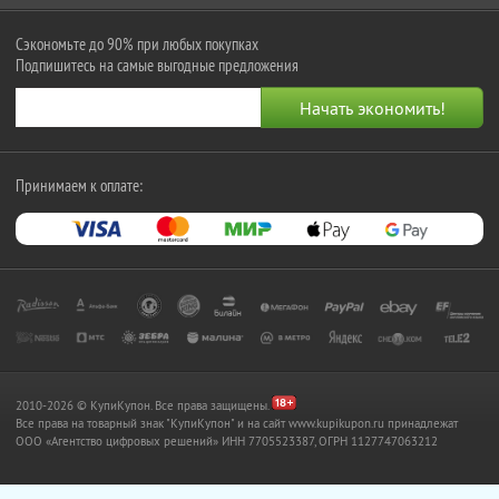
Сэкономьте до 90% при любых покупках
Подпишитесь на самые выгодные предложения
Принимаем к оплате:
2010-2026 © КупиКупон. Все права защищены.
Все права на товарный знак "КупиКупон" и на сайт www.kupikupon.ru принадлежат
OOO «Агентство цифровых решений» ИНН 7705523387, ОГРН 1127747063212