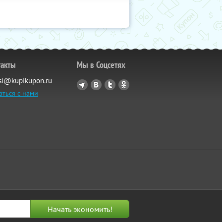
такты
Мы в Соцсетях
si@kupikupon.ru
аться с нами