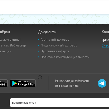
тнёрам
Документы
Кон
елаем акцию!
Агентский договор
spro
е, как Вебмастер
Лицензионный договор
Связ
е акции
Публичная оферта
Политика конфиденциальности
Ищите скидки поблизости,
не выходя из чата: