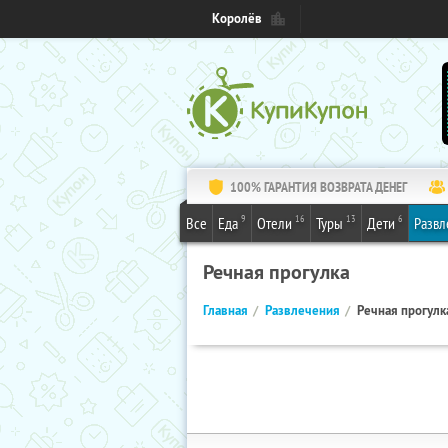
Королёв
100% ГАРАНТИЯ ВОЗВРАТА ДЕНЕГ
9
16
13
6
Все
Еда
Отели
Туры
Дети
Развл
Речная прогулка
Главная
Развлечения
Речная прогулк