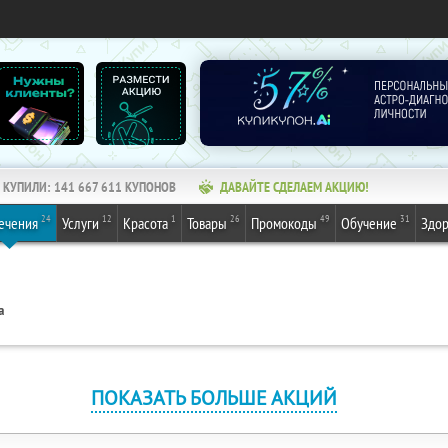
КУПИЛИ:
141 667 611
КУПОНОВ
ДАВАЙТЕ СДЕЛАЕМ АКЦИЮ!
24
12
1
26
49
31
ечения
Услуги
Красота
Товары
Промокоды
Обучение
Здор
а
ПОКАЗАТЬ БОЛЬШЕ АКЦИЙ