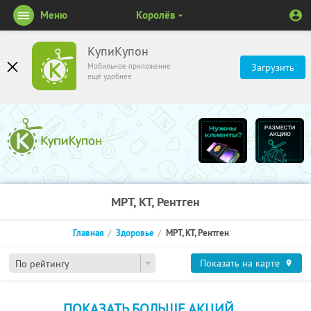
Меню
Королёв
КупиКупон
Мобильное приложение
Загрузить
ещё удобнее
МРТ, КТ, Рентген
Главная
Здоровье
МРТ, КТ, Рентген
Показать на карте
По рейтингу
ПОКАЗАТЬ БОЛЬШЕ АКЦИЙ