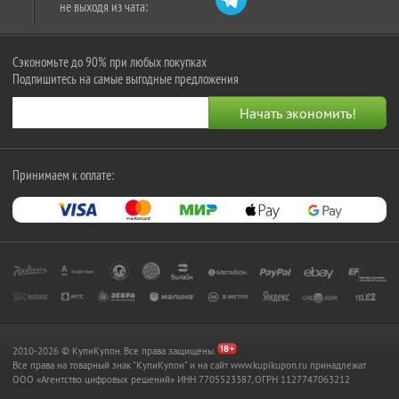
не выходя из чата:
Сэкономьте до 90% при любых покупках
Подпишитесь на самые выгодные предложения
Принимаем к оплате:
2010-2026 © КупиКупон. Все права защищены.
Все права на товарный знак "КупиКупон" и на сайт www.kupikupon.ru принадлежат
OOO «Агентство цифровых решений» ИНН 7705523387, ОГРН 1127747063212