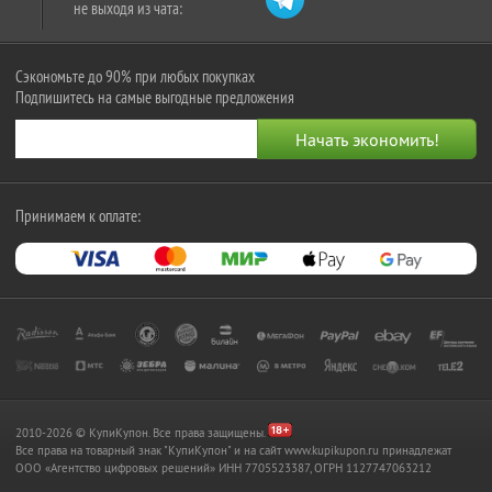
не выходя из чата:
Сэкономьте до 90% при любых покупках
Подпишитесь на самые выгодные предложения
Принимаем к оплате:
2010-2026 © КупиКупон. Все права защищены.
Все права на товарный знак "КупиКупон" и на сайт www.kupikupon.ru принадлежат
OOO «Агентство цифровых решений» ИНН 7705523387, ОГРН 1127747063212