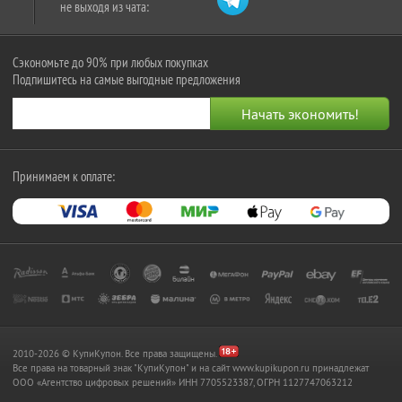
не выходя из чата:
Сэкономьте до 90% при любых покупках
Подпишитесь на самые выгодные предложения
Принимаем к оплате:
2010-2026 © КупиКупон. Все права защищены.
Все права на товарный знак "КупиКупон" и на сайт www.kupikupon.ru принадлежат
OOO «Агентство цифровых решений» ИНН 7705523387, ОГРН 1127747063212