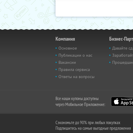
Компания
Бизнес-Пар
Основное
Давайте сд
Публикации о нас
Заработайт
Вакансии
Прошедши
Правила сервиса
Ответы на вопросы
Все наши купоны доступны
через Мобильное Приложение:
Сэкономьте до 90% при любых покупках
Подпишитесь на самые выгодные предложения