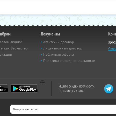
тнёрам
Документы
Кон
елаем акцию!
Агентский договор
spro
е, как Вебмастер
Лицензионный договор
Связ
е акции
Публичная оферта
Политика конфиденциальности
Ищите скидки поблизости,
не выходя из чата: