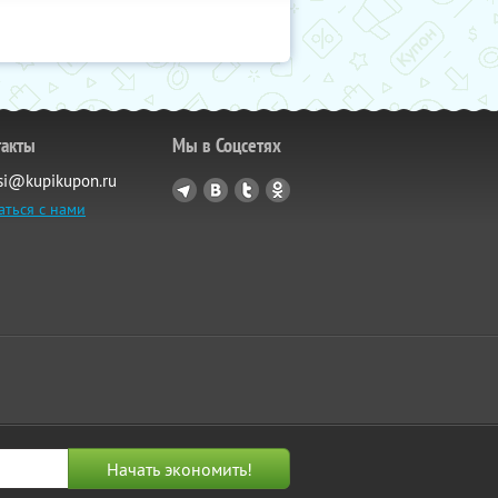
такты
Мы в Соцсетях
si@kupikupon.ru
аться с нами