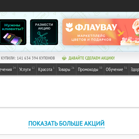
КУПИЛИ:
141 634 394
КУПОНОВ
ДАВАЙТЕ СДЕЛАЕМ АКЦИЮ!
24
12
1
26
50
31
ечения
Услуги
Красота
Товары
Промокоды
Обучение
Здор
ПОКАЗАТЬ БОЛЬШЕ АКЦИЙ