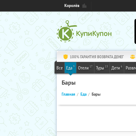
Королёв
100% ГАРАНТИЯ ВОЗВРАТА ДЕНЕГ
9
17
13
6
Все
Еда
Отели
Туры
Дети
Развл
Бары
Главная
Еда
Бары