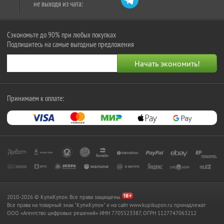
не выходя из чата:
Сэкономьте до 90% при любых покупках
Подпишитесь на самые выгодные предложения
Принимаем к оплате:
2010-2026 © КупиКупон. Все права защищены.
Все права на товарный знак "КупиКупон" и на сайт www.kupikupon.ru принадлежат
OOO «Агентство цифровых решений» ИНН 7705523387, ОГРН 1127747063212