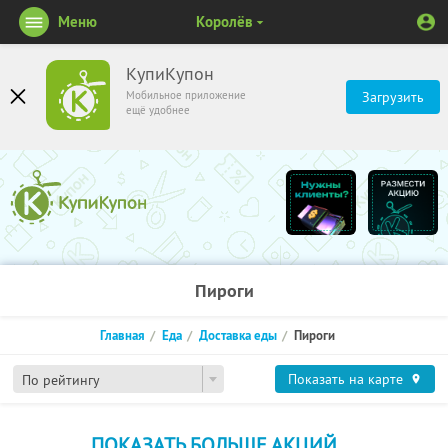
Меню
Королёв
КупиКупон
Мобильное приложение
Загрузить
ещё удобнее
Пироги
Главная
Еда
Доставка еды
Пироги
Показать на карте
По рейтингу
ПОКАЗАТЬ БОЛЬШЕ АКЦИЙ