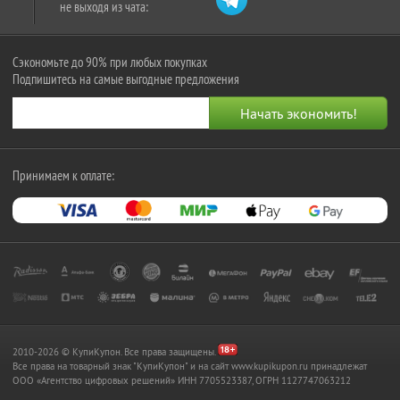
не выходя из чата:
Сэкономьте до 90% при любых покупках
Подпишитесь на самые выгодные предложения
Принимаем к оплате:
2010-2026 © КупиКупон. Все права защищены.
Все права на товарный знак "КупиКупон" и на сайт www.kupikupon.ru принадлежат
OOO «Агентство цифровых решений» ИНН 7705523387, ОГРН 1127747063212