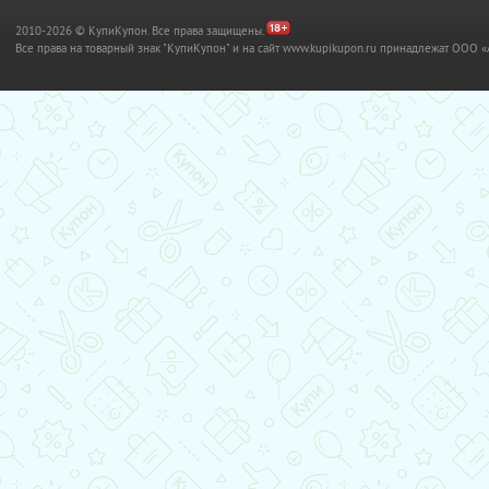
2010-2026 © КупиКупон. Все права защищены.
Все права на товарный знак "КупиКупон" и на сайт www.kupikupon.ru принадлежат OO