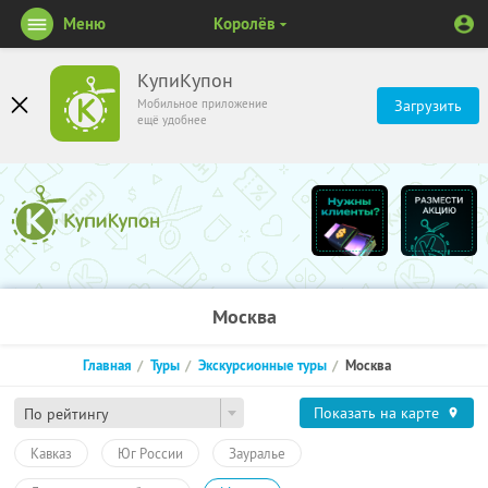
Меню
Королёв
КупиКупон
Мобильное приложение
Загрузить
ещё удобнее
Москва
Главная
Туры
Экскурсионные туры
Москва
Показать на карте
По рейтингу
Кавказ
Юг России
Зауралье