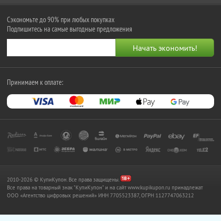
Сэкономьте до 90% при любых покупках
Подпишитесь на самые выгодные предложения
Принимаем к оплате:
2010-2026 © КупиКупон. Все права защищены.
Все права на товарный знак "КупиКупон" и на сайт www.kupikupon.ru принадлежат
OOO «Агентство цифровых решений» ИНН 7705523387, ОГРН 1127747063212