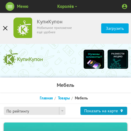
Меню
Королёв
КупиКупон
Мобильное приложение
Загрузить
ещё удобнее
Мебель
Главная
Товары
Мебель
Показать на карте
По рейтингу