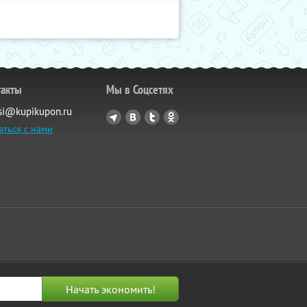
такты
Мы в Соцсетях
si@kupikupon.ru
аться с нами