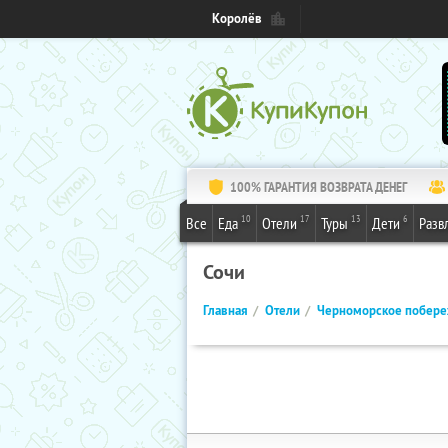
Королёв
100% ГАРАНТИЯ ВОЗВРАТА ДЕНЕГ
10
17
13
6
Все
Еда
Отели
Туры
Дети
Разв
Сочи
Главная
Отели
Черноморское побер