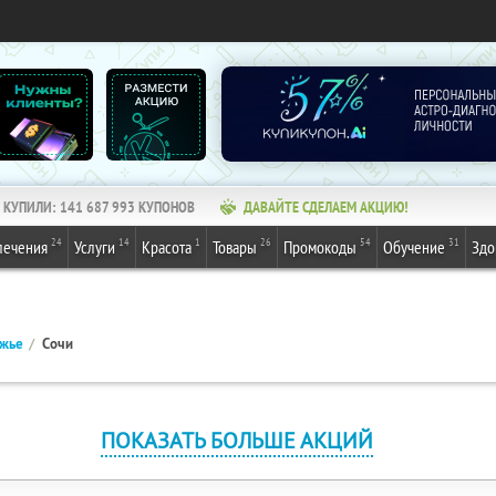
КУПИЛИ:
141 687 993
КУПОНОВ
ДАВАЙТЕ СДЕЛАЕМ АКЦИЮ!
24
14
1
26
54
31
лечения
Услуги
Красота
Товары
Промокоды
Обучение
Здо
ежье
Сочи
ПОКАЗАТЬ БОЛЬШЕ АКЦИЙ