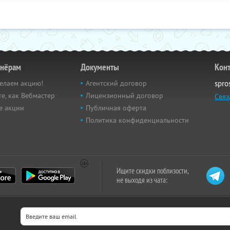
тнёрам
Документы
Кон
елаем акцию!
Агентский договор
spro
е, как Вебмастер
Лицензионный договор
Связ
е акции
Публичная оферта
Политика конфиденциальности
Ищите скидки поблизости,
не выходя из чата: