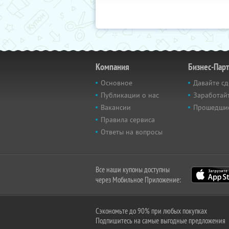
Компания
Бизнес-Пар
Основное
Давайте сд
Публикации о нас
Заработайт
Вакансии
Прошедши
Правила сервиса
Ответы на вопросы
Все наши купоны доступны
через Мобильное Приложение:
Сэкономьте до 90% при любых покупках
Подпишитесь на самые выгодные предложения