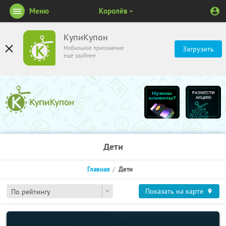
Меню
Королёв
КупиКупон
Мобильное приложение
Загрузить
ещё удобнее
Дети
Главная
Дети
Показать на карте
По рейтингу