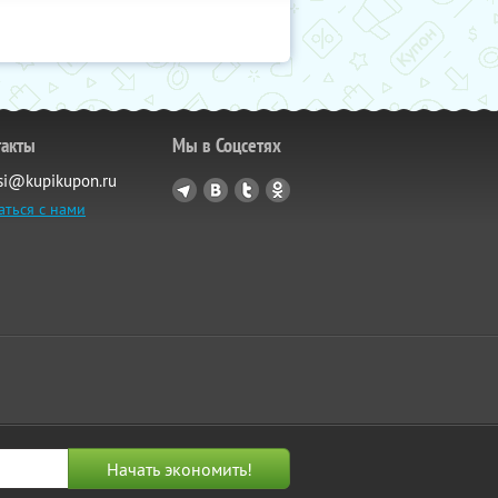
такты
Мы в Соцсетях
si@kupikupon.ru
аться с нами