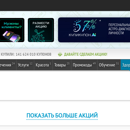
КУПИЛИ:
141 624 010
КУПОНОВ
ДАВАЙТЕ СДЕЛАЕМ АКЦИЮ!
24
12
1
25
49
31
ечения
Услуги
Красота
Товары
Промокоды
Обучение
Здор
ПОКАЗАТЬ БОЛЬШЕ АКЦИЙ