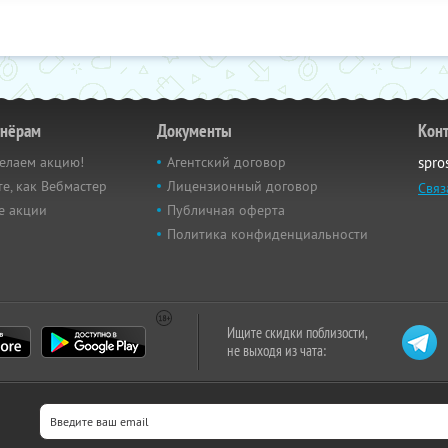
тнёрам
Документы
Кон
елаем акцию!
Агентский договор
spro
е, как Вебмастер
Лицензионный договор
Связ
е акции
Публичная оферта
Политика конфиденциальности
Ищите скидки поблизости,
не выходя из чата: