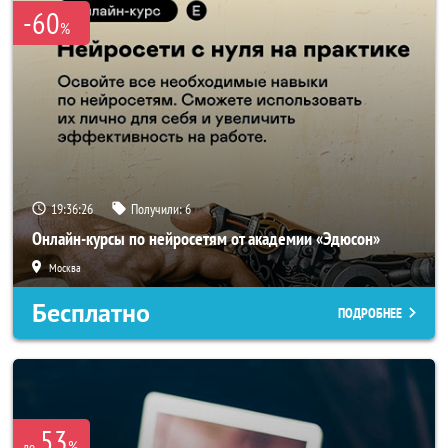
-60
%
19:36:25
Получили:
6
Онлайн-курсы по нейросетям от академии «Эдюсон»
Москва
Бесплатно
ПОДРОБНЕЕ
53
%
до