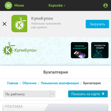
Меню
Королёв
КупиКупон
Мобильное приложение
Загрузить
ещё удобнее
Бухгалтерия
Главная
Обучение
Повышение квалификации
Бухгалтерия
Показать на карте
По рейтингу