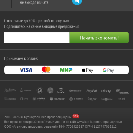
не выходя из чата:
Сэкономьте до 90% при любых покупках
Подпишитесь на самые выгодные предложения
Принимаем к оплате:
2010-2026 © КупиКупон. Все права защищены.
Все права на товарный знак "КупиКупон" и на сайт www.kupikupon.ru принадлежат
OOO «Агентство цифровых решений» ИНН 7705523387, ОГРН 1127747063212