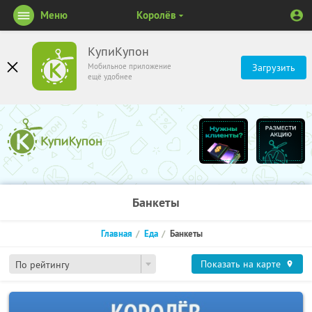
Меню
Королёв
КупиКупон
Мобильное приложение
Загрузить
ещё удобнее
Банкеты
Главная
Еда
Банкеты
Показать на карте
По рейтингу