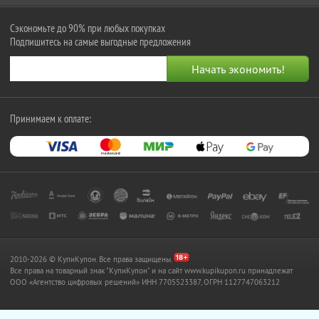
Сэкономьте до 90% при любых покупках
Подпишитесь на самые выгодные предложения
Принимаем к оплате:
2010-2026 © КупиКупон. Все права защищены.
Все права на товарный знак "КупиКупон" и на сайт www.kupikupon.ru принадлежат
OOO «Агентство цифровых решений» ИНН 7705523387, ОГРН 1127747063212