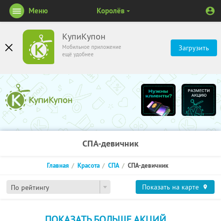
Меню
Королёв
КупиКупон
Мобильное приложение
Загрузить
ещё удобнее
СПА-девичник
Главная
Красота
СПА
СПА-девичник
Показать на карте
По рейтингу
ПОКАЗАТЬ БОЛЬШЕ АКЦИЙ