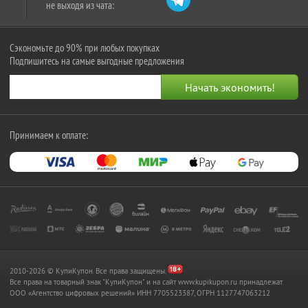
не выходя из чата:
Сэкономьте до 90% при любых покупках
Подпишитесь на самые выгодные предложения
Принимаем к оплате:
2010-2026 © КупиКупон. Все права защищены.
Все права на товарный знак "КупиКупон" и на сайт www.kupikupon.ru принадлежат
OOO «Агентство цифровых решений» ИНН 7705523387, ОГРН 1127747063212