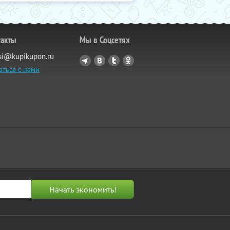
такты
Мы в Соцсетях
si@kupikupon.ru
аться с нами