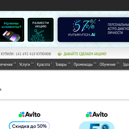
КУПИЛИ:
141 692 410
КУПОНОВ
ДАВАЙТЕ СДЕЛАЕМ АКЦИЮ!
24
14
1
26
54
31
лечения
Услуги
Красота
Товары
Промокоды
Обучение
Здо
я