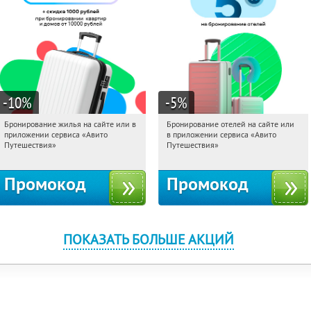
-10
%
-5
%
Бронирование жилья на сайте или в
Бронирование отелей на сайте или
15:58:29
Получили:
11
15:58:29
Получи первым!
приложении сервиса «Авито
в приложении сервиса «Авито
Россия
Россия
Путешествия»
Путешествия»
Промокод
Промокод
ПОКАЗАТЬ БОЛЬШЕ АКЦИЙ