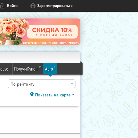
Войти
Зарегистрироваться
1
87
1
овье
ПолучиКупон
Авто
По рейтингу
Показать на карте