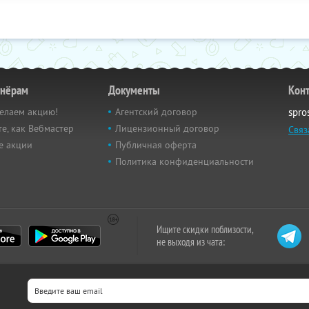
тнёрам
Документы
Кон
елаем акцию!
Агентский договор
spro
е, как Вебмастер
Лицензионный договор
Связ
е акции
Публичная оферта
Политика конфиденциальности
Ищите скидки поблизости,
не выходя из чата: