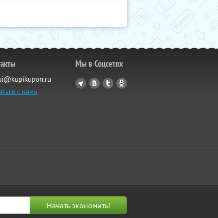
такты
Мы в Соцсетях
si@kupikupon.ru
аться с нами