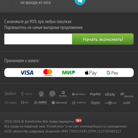
не выходя из чата:
Сэкономьте до 90% при любых покупках
Подпишитесь на самые выгодные предложения
Принимаем к оплате:
2010-2026 © КупиКупон. Все права защищены.
Все права на товарный знак "КупиКупон" и на сайт www.kupikupon.ru принадлежат
OOO «Агентство цифровых решений» ИНН 7705523387, ОГРН 1127747063212