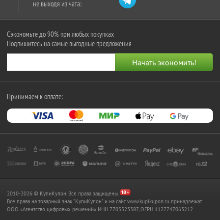
не выходя из чата:
Сэкономьте до 90% при любых покупках
Подпишитесь на самые выгодные предложения
Принимаем к оплате:
2010-2026 © КупиКупон. Все права защищены.
Все права на товарный знак "КупиКупон" и на сайт www.kupikupon.ru принадлежат
OOO «Агентство цифровых решений» ИНН 7705523387, ОГРН 1127747063212