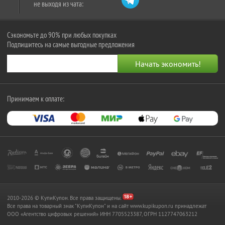
не выходя из чата:
Сэкономьте до 90% при любых покупках
Подпишитесь на самые выгодные предложения
Принимаем к оплате:
2010-2026 © КупиКупон. Все права защищены.
Все права на товарный знак "КупиКупон" и на сайт www.kupikupon.ru принадлежат
OOO «Агентство цифровых решений» ИНН 7705523387, ОГРН 1127747063212