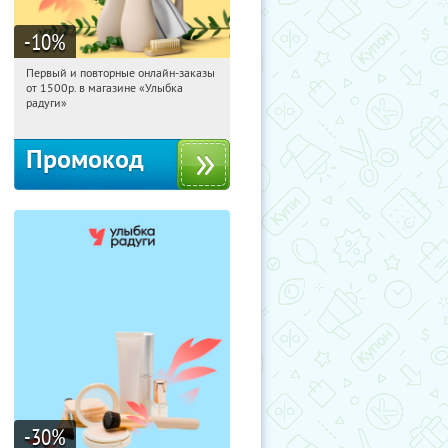
-10
%
Первый и повторные онлайн-заказы
19:47:29
Получили:
1
от 1500р. в магазине «Улыбка
Россия
радуги»
Промокод
-30
%