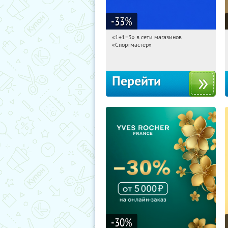
-33
%
«1+1=3» в сети магазинов
19:47:29
Получили:
8
«Спортмастер»
Россия
Перейти
-30
%