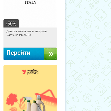
-30
%
Детская коллекция в интернет-
19:47:29
Получи первым!
магазине INCANTO
Россия
Перейти