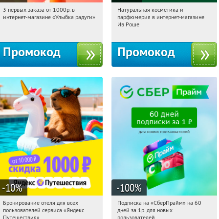
3 первых заказа от 1000р. в
Натуральная косметика и
19:47:29
Получили:
12
19:47:29
Получили:
1
интернет-магазине «Улыбка радуги»
парфюмерия в интернет-магазине
Россия
Россия
Ив Роше
Промокод
Промокод
-10
%
-100
%
Бронирование отеля для всех
Подписка на «СберПрайм» на 60
19:47:29
Получили:
7
19:47:29
Получили:
10
пользователей сервиса «Яндекс
дней за 1р. для новых
Россия
Россия
Путешествия»
пользователей