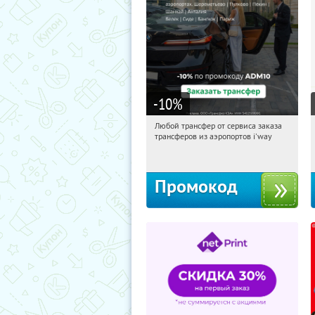
-10
%
Любой трансфер от сервиса заказа
19:47:29
Получи первым!
трансферов из аэропортов i'way
Россия
Промокод