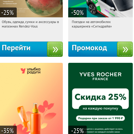
-25
%
-50
%
Обувь, одежда, сумки и аксессуары в
Поездки на автомобилях
19:47:29
Получили:
3
19:47:29
Получи первым!
магазинах Rendez-Vous
каршеринга «Ситидрайв»
Россия
Россия
Перейти
Промокод
-35
%
-25
%