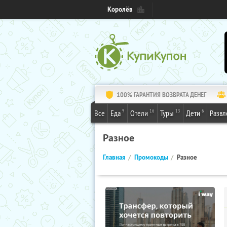
Королёв
100% ГАРАНТИЯ ВОЗВРАТА ДЕНЕГ
9
16
13
6
Все
Еда
Отели
Туры
Дети
Развл
Разное
Главная
Промокоды
Разное