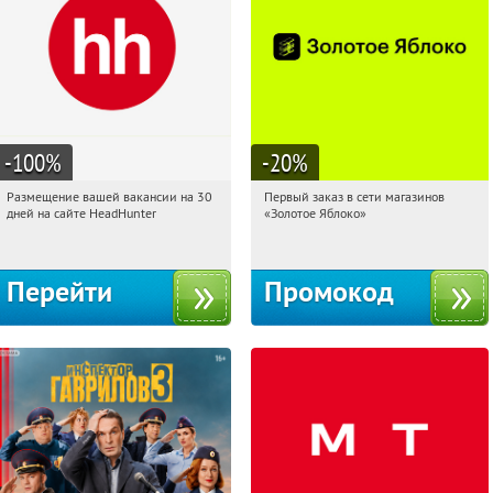
-100
%
-20
%
Размещение вашей вакансии на 30
Первый заказ в сети магазинов
19:47:29
Получи первым!
19:47:29
Получи первым!
дней на сайте HeadHunter
«Золотое Яблоко»
Россия
Россия
Перейти
Промокод