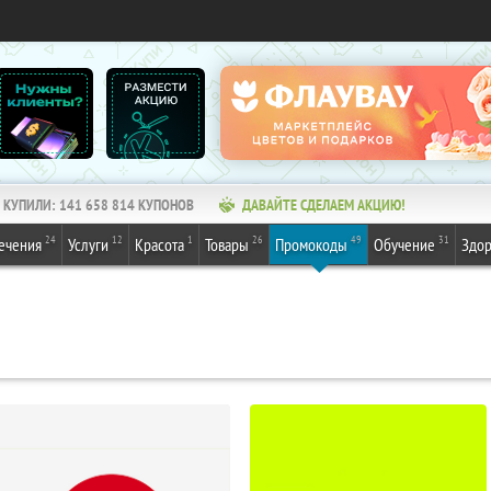
КУПИЛИ:
141 658 814
КУПОНОВ
ДАВАЙТЕ СДЕЛАЕМ АКЦИЮ!
24
12
1
26
49
31
ечения
Услуги
Красота
Товары
Промокоды
Обучение
Здор