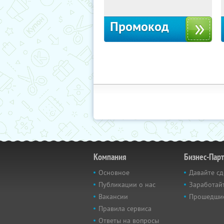
10с1
Промокод
Компания
Бизнес-Пар
Основное
Давайте сд
Публикации о нас
Заработайт
Вакансии
Прошедши
Правила сервиса
Ответы на вопросы