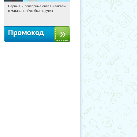
Первый и повторные онлайн-заказы
19:47:29
Получили:
2
в магазине «Улыбка радуги»
Россия
Промокод