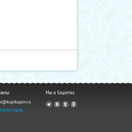
такты
Мы в Соцсетях
si@kupikupon.ru
аться с нами