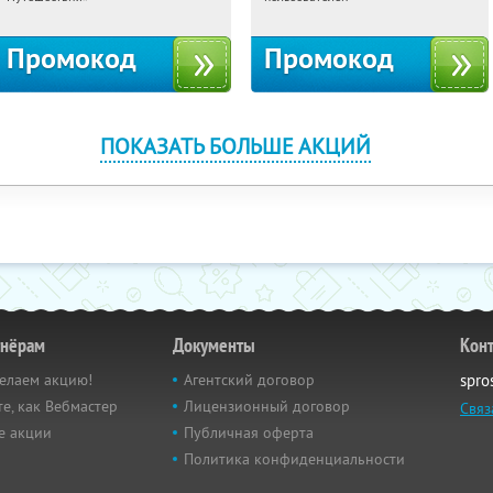
Промокод
Промокод
ПОКАЗАТЬ БОЛЬШЕ АКЦИЙ
тнёрам
Документы
Кон
елаем акцию!
Агентский договор
spro
е, как Вебмастер
Лицензионный договор
Связ
е акции
Публичная оферта
Политика конфиденциальности