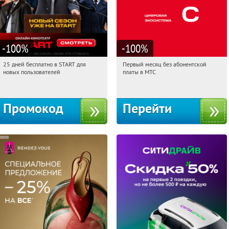
-100
%
-100
%
25 дней бесплатно в START для
Первый месяц без абонентской
19:47:29
Получи первым!
19:47:29
Получи первым!
новых пользователей
платы в МТС
Россия
Россия
Промокод
Перейти