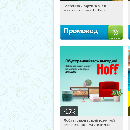
Косметика и парфюмерия в
19:47:29
Получили:
2
интернет-магазине Ив Роше
Россия
Промокод
-15
%
Любые товары во всей розничной
19:47:29
Получили:
83
сети и интернет-магазине Hoff
Москва, 1-й Волоколамский проезд,