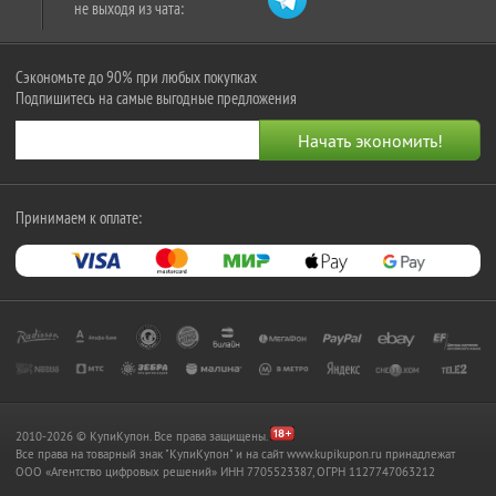
не выходя из чата:
Сэкономьте до 90% при любых покупках
Подпишитесь на самые выгодные предложения
Принимаем к оплате:
2010-2026 © КупиКупон. Все права защищены.
Все права на товарный знак "КупиКупон" и на сайт www.kupikupon.ru принадлежат
OOO «Агентство цифровых решений» ИНН 7705523387, ОГРН 1127747063212