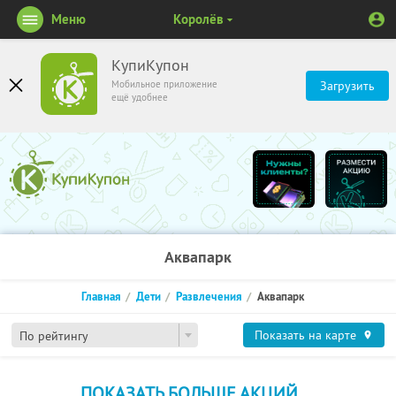
Меню
Королёв
КупиКупон
Мобильное приложение
Загрузить
ещё удобнее
Аквапарк
Главная
Дети
Развлечения
Аквапарк
Показать на карте
По рейтингу
ПОКАЗАТЬ БОЛЬШЕ АКЦИЙ