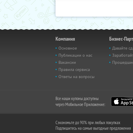
Компания
Бизнес-Пар
Основное
Давайте сд
Публикации о нас
Заработайт
Вакансии
Прошедши
Правила сервиса
Ответы на вопросы
Все наши купоны доступны
через Мобильное Приложение:
Сэкономьте до 90% при любых покупках
Подпишитесь на самые выгодные предложения