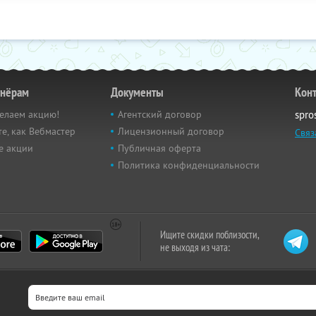
тнёрам
Документы
Кон
елаем акцию!
Агентский договор
spro
е, как Вебмастер
Лицензионный договор
Связ
е акции
Публичная оферта
Политика конфиденциальности
Ищите скидки поблизости,
не выходя из чата: