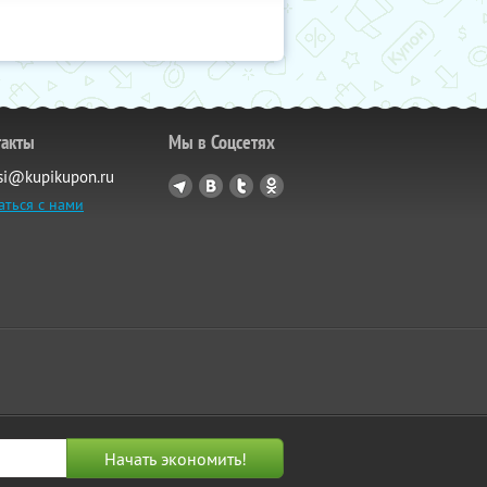
такты
Мы в Соцсетях
si@kupikupon.ru
аться с нами