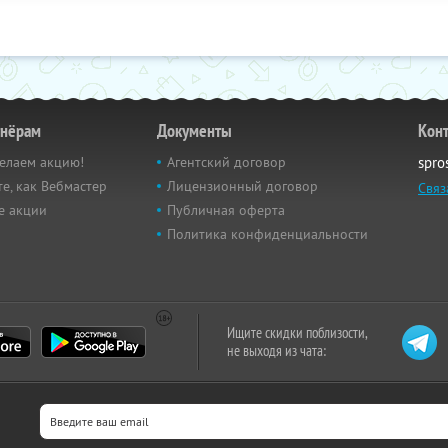
тнёрам
Документы
Кон
елаем акцию!
Агентский договор
spro
е, как Вебмастер
Лицензионный договор
Связ
е акции
Публичная оферта
Политика конфиденциальности
Ищите скидки поблизости,
не выходя из чата: