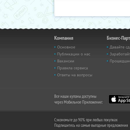
Компания
Бизнес-Пар
Основное
Давайте сд
Публикации о нас
Заработайт
Вакансии
Прошедши
Правила сервиса
Ответы на вопросы
Все наши купоны доступны
через Мобильное Приложение:
Сэкономьте до 90% при любых покупках
Подпишитесь на самые выгодные предложения