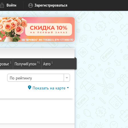
Войти
Зарегистрироваться
1
91
1
ровье
ПолучиКупон
Авто
По рейтингу
Показать на карте