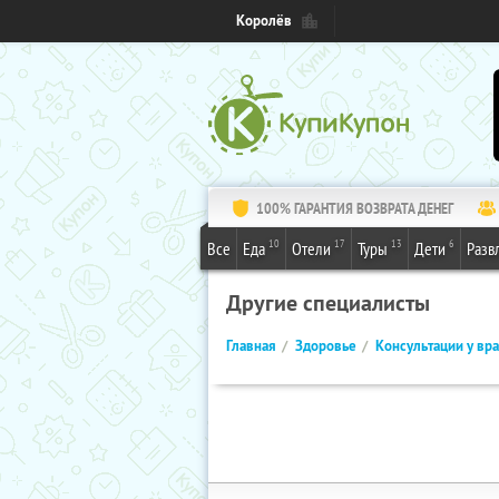
Королёв
100% ГАРАНТИЯ ВОЗВРАТА ДЕНЕГ
10
17
13
6
Все
Еда
Отели
Туры
Дети
Разв
Другие специалисты
Главная
Здоровье
Консультации у вр