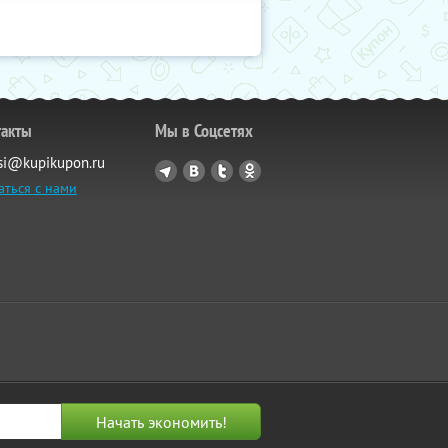
такты
Мы в Соцсетях
si@kupikupon.ru
аться с нами