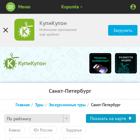
Меню
Королёв
КупиКупон
Мобильное приложение
Загрузить
ещё удобнее
Санкт-Петербург
Главная
Туры
Экскурсионные туры
Санкт-Петербург
Показать на карте
По рейтингу
Кавказ
Юг России
Зауралье