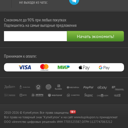
не выходя из чата:
Сэкономьте до 90% при любых покупках
Подпишитесь на самые выгодные предложения
Принимаем к оплате:
2010-2026 © КупиКупон. Все права защищены.
Все права на товарный знак "КупиКупон" и на сайт www.kupikupon.ru принадлежат
OOO «Агентство цифровых решений» ИНН 7705523387, ОГРН 1127747063212