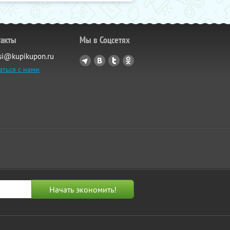
такты
Мы в Соцсетях
si@kupikupon.ru
аться с нами