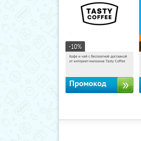
-10
%
Кофе и чай с бесплатной доставкой
09:49:31
Получи первым!
от интернет-магазина Tasty Coffee
Россия
Промокод