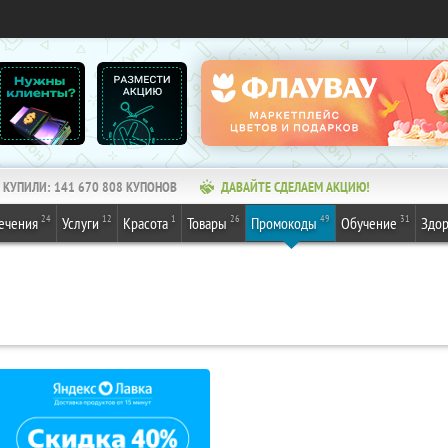
КУПИЛИ:
141 670 808
КУПОНОВ
ДАВАЙТЕ СДЕЛАЕМ АКЦИЮ!
24
12
1
26
49
31
ечения
Услуги
Красота
Товары
Промокоды
Обучение
Здор