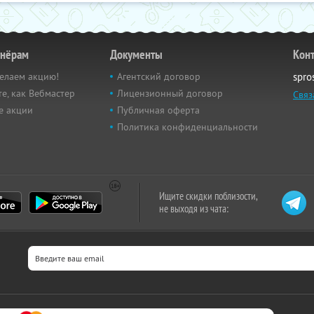
тнёрам
Документы
Кон
елаем акцию!
Агентский договор
spro
е, как Вебмастер
Лицензионный договор
Связ
е акции
Публичная оферта
Политика конфиденциальности
Ищите скидки поблизости,
не выходя из чата: