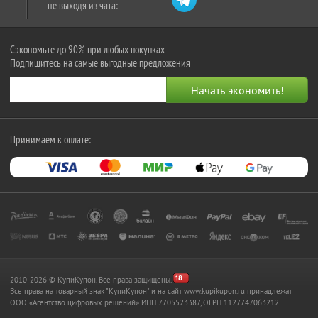
не выходя из чата:
Сэкономьте до 90% при любых покупках
Подпишитесь на самые выгодные предложения
Принимаем к оплате:
2010-2026 © КупиКупон. Все права защищены.
Все права на товарный знак "КупиКупон" и на сайт www.kupikupon.ru принадлежат
OOO «Агентство цифровых решений» ИНН 7705523387, ОГРН 1127747063212