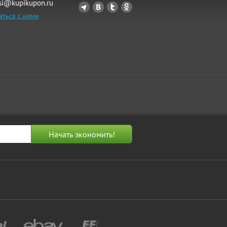
si@kupikupon.ru
аться с нами