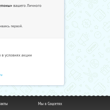
упоны»
вашего Личного
иваясь первой.
и в условиях акции
ru
такты
Мы в Соцсетях