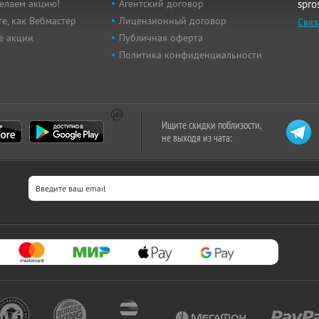
елаем акцию!
Агентский договор
spro
е, как Вебмастер
Лицензионный договор
Связ
е акции
Публичная оферта
Политика конфиденциальности
Ищите скидки поблизости,
не выходя из чата: