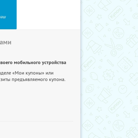
ваш
бами
своего мобильного устройства
азделе «Мои купоны» или
изиты предъявляемого купона.