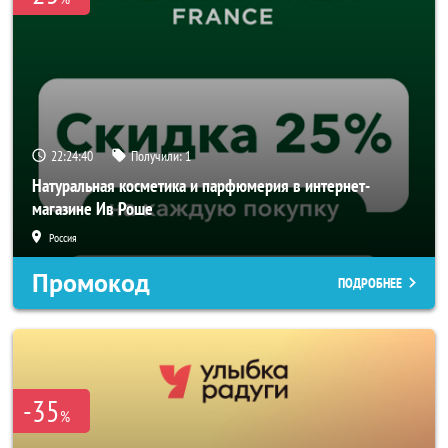
22:24:40
Получили:
1
Натуральная косметика и парфюмерия в интернет-
магазине Ив Роше
Россия
Промокод
ПОДРОБНЕЕ
-35
%