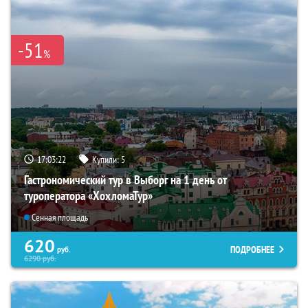
-51
%
17:03:21
Купили:
5
Гастрономический тур в Выборг на 1 день от
туроператора «ХохломаТур»
Сенная площадь
620
ПОДРОБНЕЕ
руб.
6290
руб.