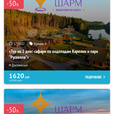
-50
%
17:03:21
Купили:
6
«Тур на 2 дня: сафари по водопадам Карелии и парк
“Рускеала"»
Достоевская
1620
ПОДРОБНЕЕ
руб.
12900
руб.
-50
%