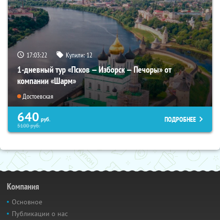
17:03:21
Купили:
12
1-дневный тур «Псков — Изборск — Печоры» от
компании «Шарм»
Достоевская
640
ПОДРОБНЕЕ
руб.
5100
руб.
Компания
Основное
Публикации о нас