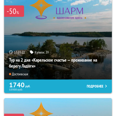
-50
%
17:03:21
Купили:
39
Тур на 2 дня «Карельское счастье — проживание на
берегу Ладоги»
Достоевская
1740
ПОДРОБНЕЕ
руб.
13900
руб.