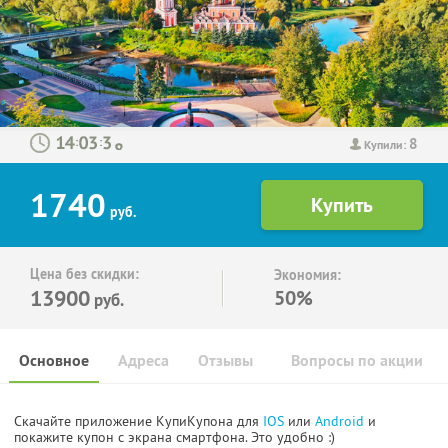
8
:
:
Купили:
1740
руб.
Цена без скидки:
Экономия:
13900
50%
руб.
Основное
Адреса
Отзывы
Вопросы по акции
Скачайте приложение КупиКупона для
IOS
или
Android
и
покажите купон с экрана смартфона. Это удобно :)