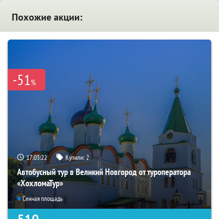
Похожие акции:
-51
%
17:03:21
Купили:
2
Автобусный тур в Великий Новгород от туроператора
«ХохломаТур»
Сенная площадь
510