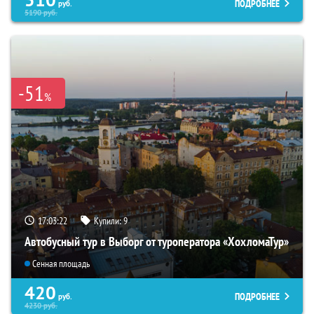
ПОДРОБНЕЕ
руб.
5190
руб.
-51
%
17:03:21
Купили:
9
Автобусный тур в Выборг от туроператора «ХохломаТур»
Сенная площадь
420
ПОДРОБНЕЕ
руб.
4230
руб.