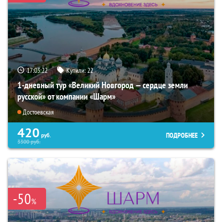
17:03:21
Купили:
22
1-дневный тур «Великий Новгород — сердце земли
русской» от компании «Шарм»
Достоевская
420
ПОДРОБНЕЕ
руб.
3300
руб.
-50
%