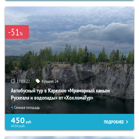
-51
%
17:03:21
Купили:
24
Автобусный тур в Карелию «Мраморный каньон
Рускеала и водопады» от «ХохломаТур»
Сенная площадь
450
ПОДРОБНЕЕ
руб.
4550
руб.