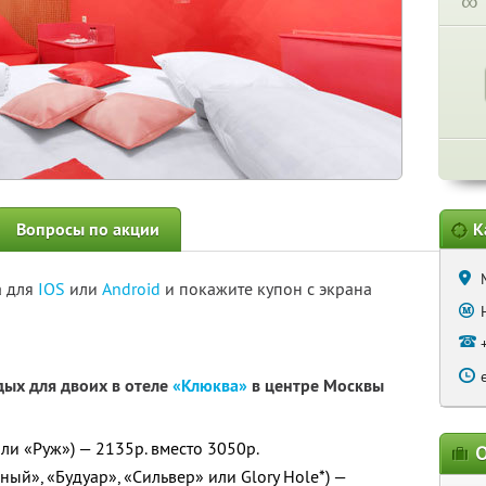
∞
Вопросы по акции
К
а для
IOS
или
Android
и покажите купон с экрана
дых для двоих в отеле
«Клюква»
в центре Москвы
ли «Руж») — 2135р. вместо 3050р.
О
ый», «Будуар», «Сильвер» или Glory Hole*) —