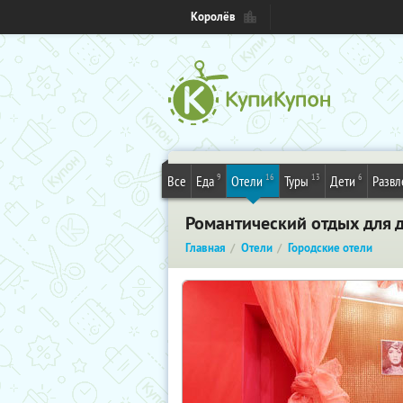
Королёв
9
16
13
6
Все
Еда
Отели
Туры
Дети
Развл
Романтический отдых для 
Главная
Отели
Городские отели