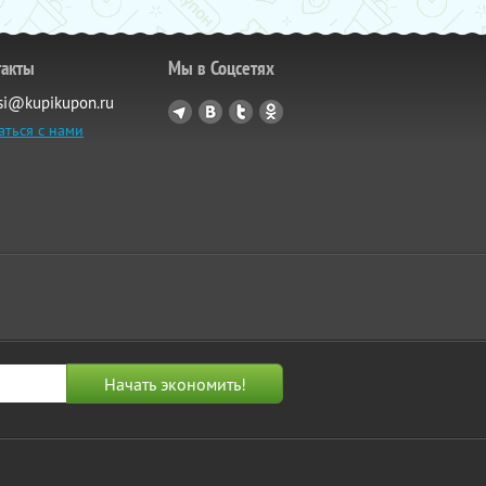
такты
Мы в Соцсетях
si@kupikupon.ru
аться с нами