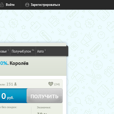
Войти
Зарегистрироваться
1
86
1
овье
ПолучиКупон
Авто
30%
. Королёв
231
(24)
или:
0
ПОЛУЧИТЬ
руб.
 без скидки:
Экономия: