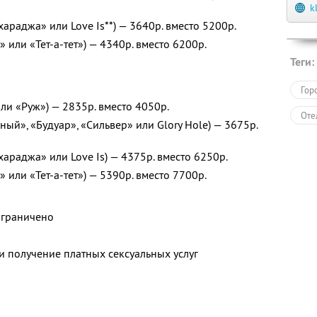
k
араджа» или Love Is**) — 3640р. вместо 5200р.
 или «Тет-а-тет») — 4340р. вместо 6200р.
Теги:
Гор
ли «Руж») — 2835р. вместо 4050р.
Оте
ый», «Будуар», «Сильвер» или Glory Hole) — 3675р.
араджа» или Love Is) — 4375р. вместо 6250р.
 или «Тет-а-тет») — 5390р. вместо 7700р.
ограничено
и получение платных сексуальных услуг