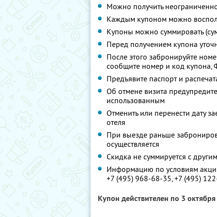
Можно получить неограниченно
Каждым купоном можно восполь
Купоны можно суммировать (су
Перед получением купона уточ
После этого забронируйте номер
сообщите номер и код купона, Ф.
Предъявите паспорт и распечат
Об отмене визита предупредите 
использованным
Отменить или перенести дату з
отеля
При выезде раньше заброниров
осуществляется
Скидка не суммируется с друг
Информацию по условиям акции
+7 (495) 968-68-35,
+7 (495) 12
Купон действителен по 3 октябр