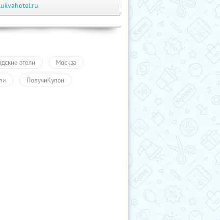
lukvahotel.ru
одские отели
Москва
ли
ПолучиКупон