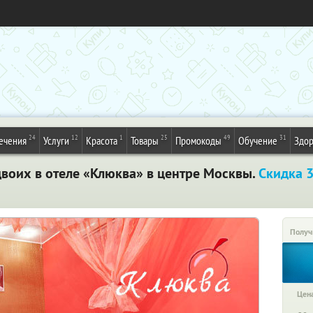
24
12
1
25
49
31
ечения
Услуги
Красота
Товары
Промокоды
Обучение
Здор
двоих в отеле «Клюква» в центре Москвы.
Скидка 
Получ
Цена