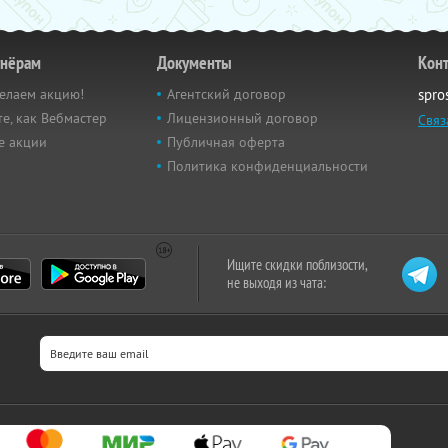
тнёрам
Документы
Кон
елаем акцию!
Агентский договор
spro
е, как Вебмастер
Лицензионный договор
Связ
е акции
Публичная оферта
Политика конфиденциальности
Ищите скидки поблизости,
не выходя из чата: