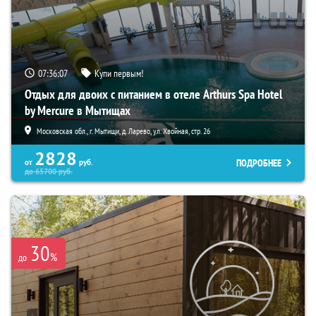
07:36:05
Купи первым!
Отдых для двоих с питанием в отеле Arthurs Spa Hotel
by Mercure в Мытищах
Московская обл., г. Мытищи, д. Ларево, ул. Хвойная, стр. 26
2828
ПОДРОБНЕЕ
от
руб.
до
65700
руб.
30
%
до