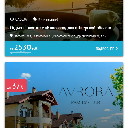
07:36:05
Купи первым!
Отдых в экоотеле «Киногородок» в Тверской области
Тверская обл., Бологовский р-н, Выползовское с/п, дер. Михайловское, д. 15
2530
ПОДРОБНЕЕ
от
руб.
до
173110
руб.
37
%
до