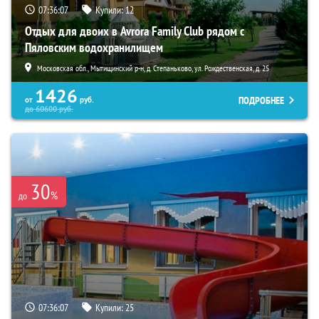
07:36:05
Купили:
12
Отдых для двоих в Avrora Family Club рядом с
Пяловским водохранилищем
Московская обл., Мытищинский р-н, д. Степаньково, ул. Рождественская, д. 25
1426
ПОДРОБНЕЕ
от
руб.
до
60600
руб.
30
%
до
07:36:05
Купили:
25