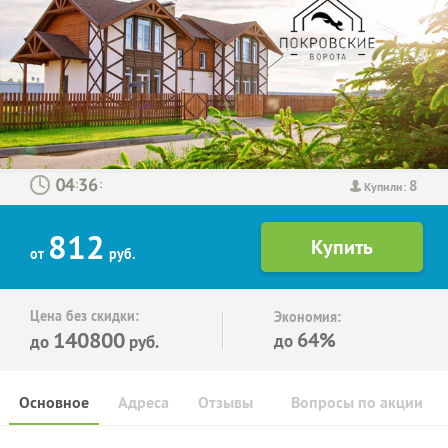
8
:
:
Купили:
812
от
руб.
Цена без скидки:
Экономия:
140800
64%
до
до
руб.
Основное
Адреса
Отзывы
Вопросы по акции