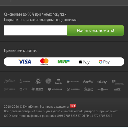
Сэкономьте до 90% при любых покупках
Подпишитесь на самые выгодные предложения
Принимаем к оплате:
2010-2026 © КупиКупон. Все права защищены.
Все права на товарный знак "КупиКупон" и на сайт www.kupikupon.ru принадлежат
OOO «Агентство цифровых решений» ИНН 7705523387, ОГРН 1127747063212