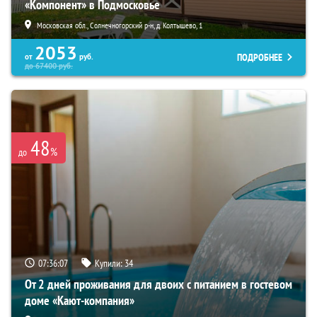
«Компонент» в Подмосковье
Московская обл., Солнечногорский р-н, д. Колтышево, 1
2053
ПОДРОБНЕЕ
от
руб.
до
67400
руб.
48
%
до
07:36:05
Купили:
34
От 2 дней проживания для двоих с питанием в гостевом
доме «Кают-компания»