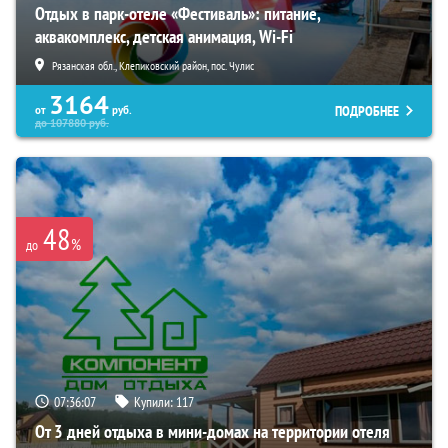
Отдых в парк-отеле «Фестиваль»: питание,
аквакомплекс, детская анимация, Wi-Fi
Рязанская обл., Клепиковский район, пос. Чулис
3164
ПОДРОБНЕЕ
от
руб.
до
107880
руб.
48
%
до
07:36:05
Купили:
117
От 3 дней отдыха в мини-домах на территории отеля