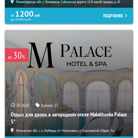
Ленинградская обл., г. Ломоносов, Сойкинская дорога, 15-й жилой городок, д. 43
1200
ПОДРОБНЕЕ
от
руб.
до
14900
руб.
30
%
до
07:36:05
Купили:
13
Отдых для двоих в загородном отеле Malakhovka Palace
5*
Московская обл., г. о. Люберцы, пгт Малаховка, ул. Красковский Обрыв, 7к1