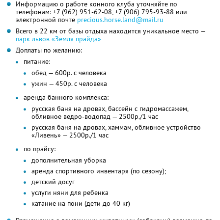
Информацию о работе конного клуба уточняйте по
телефонам:
+7 (962) 951-62-08,
+7 (906) 795-93-88
или
электронной почте
precious.horse.land@mail.ru
Всего в 22 км от базы отдыха находится уникальное место —
парк львов «Земля прайда»
Доплаты по желанию:
питание:
обед — 600р. с человека
ужин — 450р. с человека
аренда банного комплекса:
русская баня на дровах, бассейн с гидромассажем,
обливное ведро-водопад — 2500р./1 час
русская баня на дровах, хаммам, обливное устройство
«Ливень» — 2500р./1 час
по прайсу:
дополнительная уборка
аренда спортивного инвентаря (по сезону);
детский досуг
услуги няни для ребенка
катание на пони (дети до 40 кг)