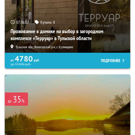
07:36:05
Купили:
8
Проживание в домике на выбор в загородном
комплексе «Терруар» в Тульской области
Тульская обл., Ясногорский р-н, с. Кузмищево
4780
ПОДРОБНЕЕ
от
руб.
до
57400
руб.
35
%
до