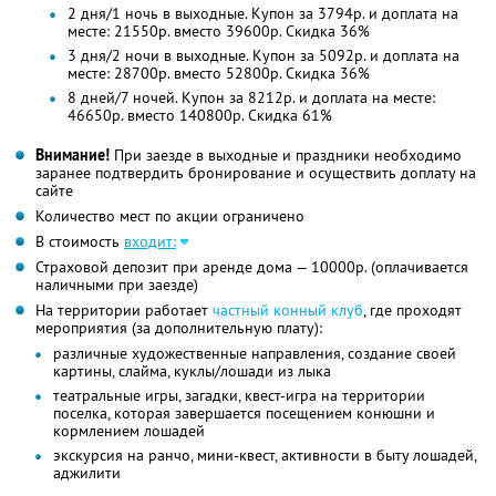
2 дня/1 ночь в выходные. Купон за 3794р. и доплата на
месте: 21550р. вместо 39600р. Скидка 36%
3 дня/2 ночи в выходные. Купон за 5092р. и доплата на
месте: 28700р. вместо 52800р. Скидка 36%
8 дней/7 ночей. Купон за 8212р. и доплата на месте:
46650р. вместо 140800р. Скидка 61%
Внимание!
При заезде в выходные и праздники необходимо
заранее подтвердить бронирование и осуществить доплату на
сайте
Количество мест по акции ограничено
В стоимость
входит:
Страховой депозит при аренде дома — 10000р. (оплачивается
наличными при заезде)
На территории работает
частный конный клуб
, где проходят
мероприятия (за дополнительную плату):
различные художественные направления, создание своей
картины, слайма, куклы/лошади из лыка
театральные игры, загадки, квест-игра на территории
поселка, которая завершается посещением конюшни и
кормлением лошадей
экскурсия на ранчо, мини-квест, активности в быту лошадей,
аджилити