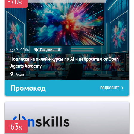
-70
%
21:08:05
Получили:
18
Подписка на онлайн-курсы по AI и нейросетям от Open
Agents Academy
Россия
Промокод
ПОДРОБНЕЕ
-63
%