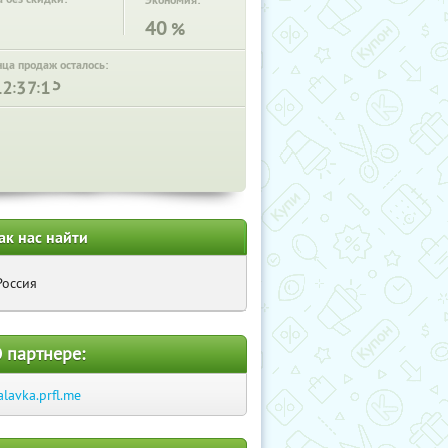
Экономия:
40
%
нца продаж осталось:
:
:
ак нас найти
Россия
 партнере:
alavka.prfl.me