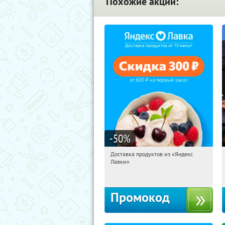
Похожие акции:
-50
%
Доставка продуктов из «Яндекс
15:37:10
Получили:
5
Лавки»
Россия
Промокод