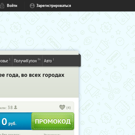
Войти
Зарегистрироваться
1
86
1
овье
ПолучиКупон
Авто
ее года, во всех городах
38
(4)
или:
0
руб.
 без скидки: