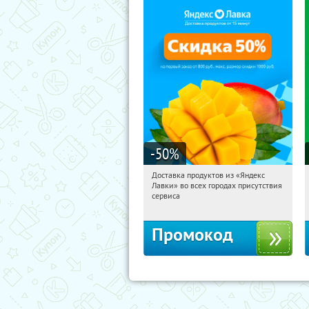
-50
%
Доставка продуктов из «Яндекс
15:37:10
Получили:
165
Лавки» во всех городах присутствия
Россия
сервиса
Промокод