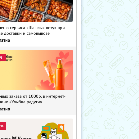
меню сервиса «Шашлык везу» при
зе доставки и самовывозе
латно
%
рвых заказа от 1000р. в интернет-
зине «Улыбка радуги»
латно
0%