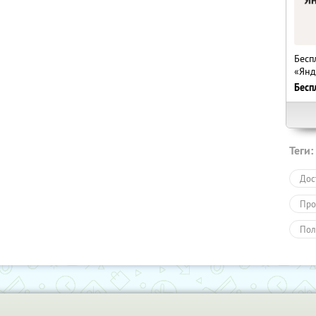
Бесп
«Янд
Бесп
Теги:
Дос
Про
Пол