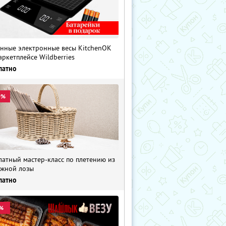
нные электронные весы KitchenOK
аркетплейсе Wildberries
латно
0%
латный мастер-класс по плетению из
жной лозы
латно
%