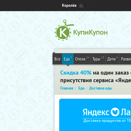
Королёв
9
16
13
6
Все
Еда
Отели
Туры
Дети
Развл
Скидка 40%
на один заказ 
присутствия сервиса «Янде
Главная
Еда
Доставка еды