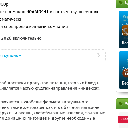
Д
800р.
ите промокод
40AMD441
в соответствующем поле
томатически
Дос
ими спецпредложениями компании
Лав
сер
а 2026 включительно
Бе
ся купоном
Дос
Ла
рой доставки продуктов питания, готовых блюд и
Бе
 Является частью фудтех-направления «Яндекса».
ключается в удобстве формата виртуального
Р
влены такие же товары, как и в обычном магазине
 фрукты и овощи, хлебобулочные изделия, молочные
для домашних питомцев и другие необходимые
-10