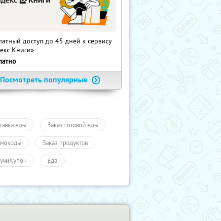
латный доступ до 45 дней к сервису
екс Книги»
латно
Посмотреть популярные
тавка еды
Заказ готовой еды
мокоды
Заказ продуктов
учиКупон
Еда