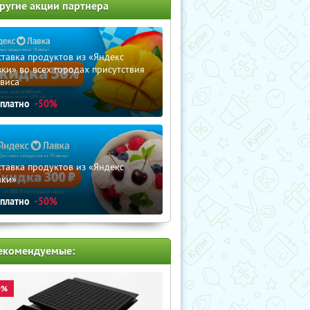
ругие акции партнера
тавка продуктов из «Яндекс
ки» во всех городах присутствия
виса
сплатно
-50%
тавка продуктов из «Яндекс
вки»
сплатно
-50%
екомендуемые:
0%