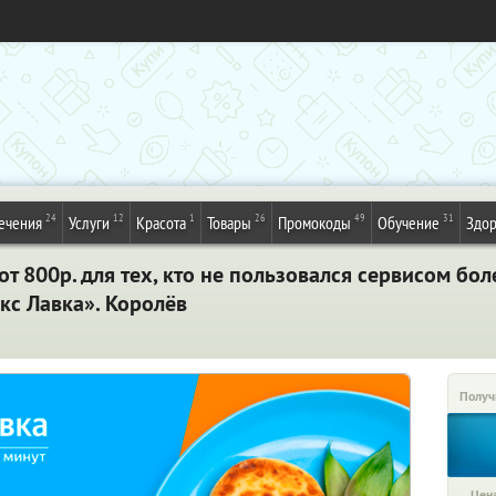
24
12
1
26
49
31
ечения
Услуги
Красота
Товары
Промокоды
Обучение
Здор
от 800р. для тех, кто не пользовался сервисом бол
кс Лавка». Королёв
Получ
Цена