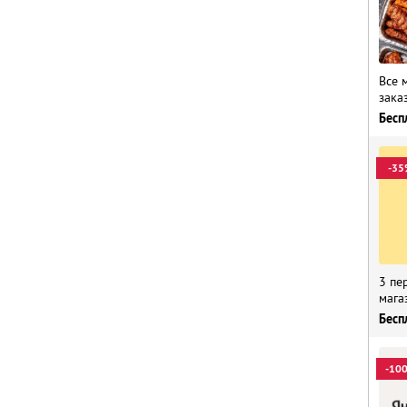
Все 
зака
Бесп
-35
3 пе
мага
Бесп
-10