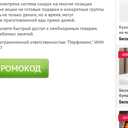
усмотрена система скидок на многие позиции
ые акции на готовые подарки и конкретные группы
 не только деньги, но и время, могут
уже приготовленной еды прямо домой.
Кухо
учаете быстрый доступ к необходимым товарам,
на м
любимых занятий.
Бесп
 ограниченной ответственностью "Перфлюенс",
ИНН
57
-10
ПРОМОКОД
Бесп
бума
Бесп
-25