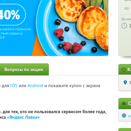
∞
До ко
Вопросы по акции
К
а для
IOS
или
Android
и покажите купон с экрана
О
 для тех, кто не пользовался сервисом более года,
y
виса
«Яндекс Лавка»