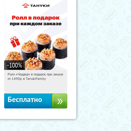
-100
%
Ролл «Чеддер» в подарок при заказе
15:37:10
Получили:
108
от 1490р. в TanukiFamily
Россия
Бесплатно