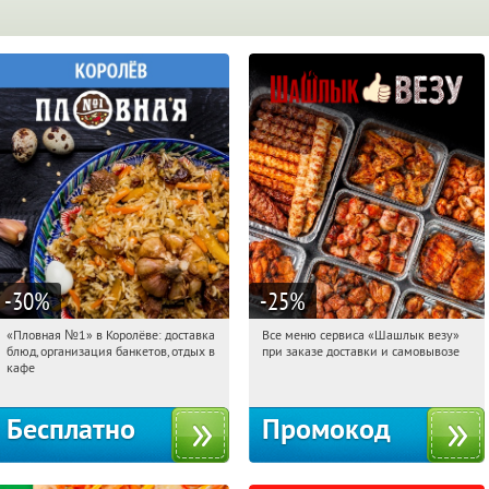
-30
%
-25
%
«Пловная №1» в Королёве: доставка
Все меню сервиса «Шашлык везу»
15:37:10
Получили:
33
15:37:10
Получили:
151
блюд, организация банкетов, отдых в
при заказе доставки и самовывозе
Бабушкинская
Медведково
кафе
Бесплатно
Промокод