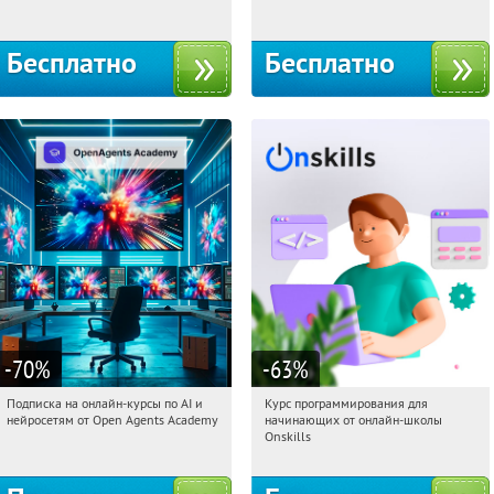
Бесплатно
Бесплатно
-70
%
-63
%
Подписка на онлайн-курсы по AI и
Курс программирования для
03:47:04
Получили:
18
03:47:04
Получили:
4
нейросетям от Open Agents Academy
начинающих от онлайн-школы
Россия
Россия
Onskills