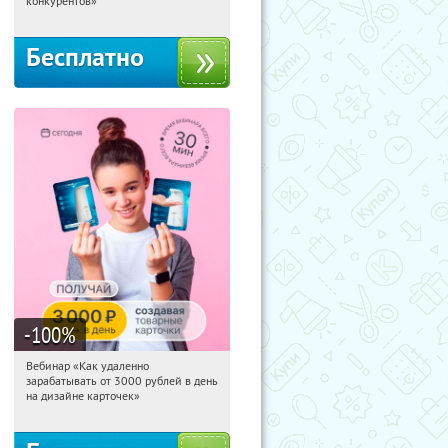
конкурентов»
Бесплатно
-100
%
Вебинар «Как удаленно
03:47:04
Получили:
48
зарабатывать от 3000 рублей в день
Россия
на дизайне карточек»