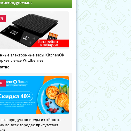
екомендуемые:
0%
нные электронные весы KitchenOK
аркетплейсе Wildberries
латно
%
авка продуктов и еды из «Яндекс
и» во всех городах присутствия
иса