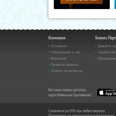
Компания
Бизнес-Пар
Основное
Давайте сд
Публикации о нас
Заработайт
Вакансии
Прошедши
Правила сервиса
Ответы на вопросы
Все наши купоны доступны
через Мобильное Приложение:
Сэкономьте до 90% при любых покупках
Подпишитесь на самые выгодные предложения