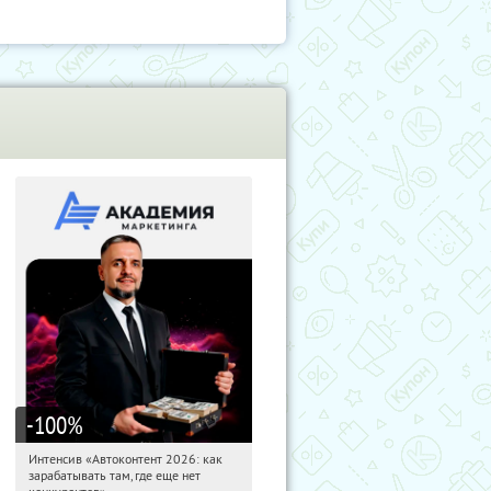
-100
%
Интенсив «Автоконтент 2026: как
03:47:04
Получили:
4
зарабатывать там, где еще нет
Россия