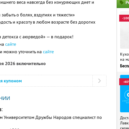
 лишнего веса навсегда без изнуряющих диет и
Р
 забыть о болях, вздутиях и тяжести»
-10
дость и красоту в любом возрасте без дорогих
детокса с аюрведой» — в подарок!
 на
сайте
и можно уточнить на
сайте
Кухо
на м
бря 2026 включительно
Бесп
ся купоном
-40
НИИ
в:
м Университетом Дружбы Народов специалист по
Дост
Лавк
серв