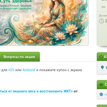
∞
До ко
Вопросы по акции
К
а для
IOS
или
Android
и покажите купон с экрана
О
ться от лишнего веса и восстановить ЖКТ»
от
v