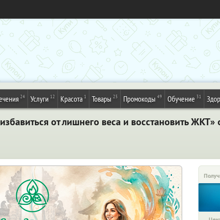
24
12
1
25
49
31
ечения
Услуги
Красота
Товары
Промокоды
Обучение
Здор
збавиться от лишнего веса и восстановить ЖКТ» о
Получ
Цена