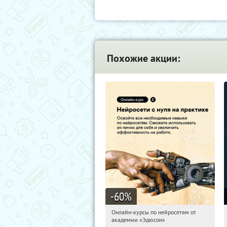
Похожие акции:
-60
%
Онлайн-курсы по нейросетям от
03:47:04
Получили:
6
академии «Эдюсон»
Москва