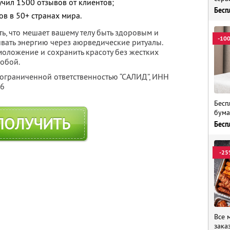
учил 1500 отзывов от клиентов;
Бесп
в в 50+ странах мира.
ь, что мешает вашему телу быть здоровым и
-10
ивать энергию через аюрведические ритуалы.
моложение и сохранить красоту без жестких
собой.
 ограниченной ответственностью “САЛИД”,
ИНН
76
Бесп
бума
ПОЛУЧИТЬ
Бесп
-25
Все 
зака