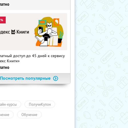
латно
0%
латный доступ до 45 дней к сервису
екс Книги»
латно
Посмотреть популярные
айн-курсы
ПолучиКупон
чение
Обучение