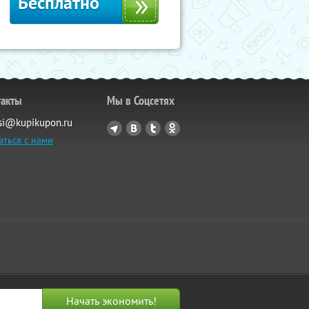
Бесплатно
такты
Мы в Соцсетях
si@kupikupon.ru
аться с нами