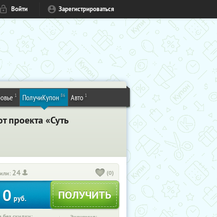
Войти
Зарегистрироваться
1
86
1
овье
ПолучиКупон
Авто
т проекта «Суть
24
(0)
или:
0
руб.
 без скидки: