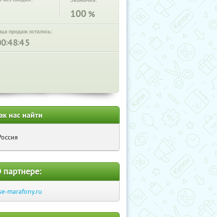
Экономия:
100
%
нца продаж осталось:
:
:
ак нас найти
Россия
 партнере:
se-marafony.ru