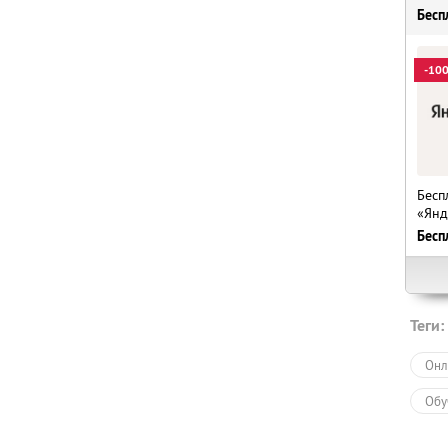
Бесп
-10
Бесп
«Янд
Бесп
Теги:
Онл
Обу