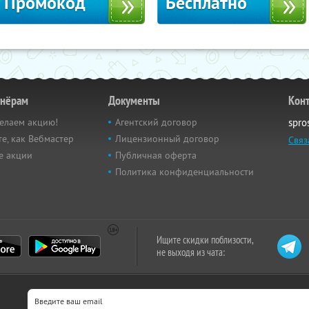
Промокод
Бесплатно
тнёрам
Документы
Кон
елаем акцию!
Агентский договор
spro
е, как Вебмастер
Лицензионный договор
Связ
е акции
Публичная оферта
Политика конфиденциальности
Ищите скидки поблизости,
не выходя из чата: