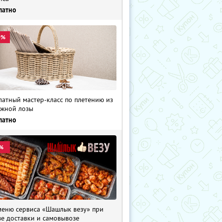
латно
0%
латный мастер-класс по плетению из
жной лозы
латно
%
меню сервиса «Шашлык везу» при
зе доставки и самовывозе