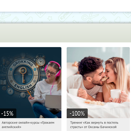
-15
%
-100
%
Авторские онлайн-курсы «Грокаем
Тренинг «Как вернуть в постель
03:47:04
Получили:
4
03:47:04
Получили:
16
английский»
страсть» от Оксаны Бачинской
Россия
Россия