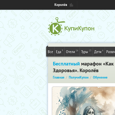
Королёв
9
16
13
6
Все
Еда
Отели
Туры
Дети
Развл
Бесплатный
марафон «Как и
Здоровья». Королёв
Главная
ПолучиКупон
Обучение