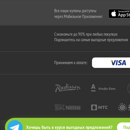
Все наши купоны доступны
через Мобильное Приложение:
Сэкономьте до 90% при любых покупках
Подпишитесь на самые выгодные предложения
Принимаем к оплате:
Под
Хочешь быть в курсе выгодных предложений?
2010-2026 © КупиКупон. Все права защищены.