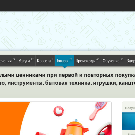
24
12
1
25
49
31
ечения
Услуги
Красота
Товары
Промокоды
Обучение
Здор
елыми ценниками при первой и повторных покупка
вто, инструменты, бытовая техника, игрушки, канцт
Получ
Цена