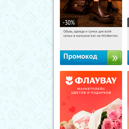
-30
%
Обувь, одежда и сумки для всей
20:27:58
Получи первым!
семьи в магазине kari на Wildberries
Россия
Промокод