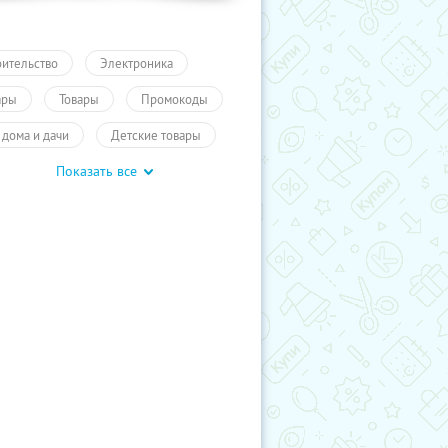
оительство
Электроника
ары
Товары
Промокоды
 дома и дачи
Детские товары
Показать все
дукты
Другое
учиКупон