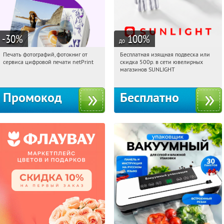
-30
%
100
%
до
Печать фотографий, фотокниг от
Бесплатная изящная подвеска или
20:27:58
Получили:
4
20:27:58
Получили:
73
сервиса цифровой печати netPrint
скидка 500р. в сети ювелирных
Россия
Россия
магазинов SUNLIGHT
Промокод
Бесплатно