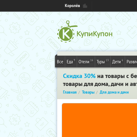
Королёв
9
16
13
6
Все
Еда
Отели
Туры
Дети
Развл
Скидка 30%
на товары с б
товары для дома, дачи и а
Главная
Товары
Для дома и дачи