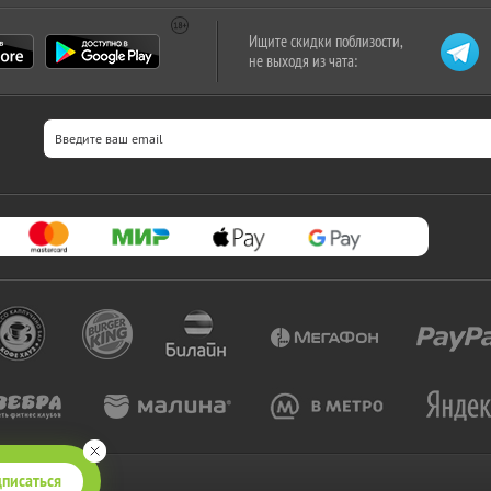
Ищите скидки поблизости,
не выходя из чата:
писаться