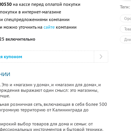
00530
на кассе перед оплатой покупки
Теги:
 покупки в интернет-магазине
Стр
ими спецпредложениями компании
и можно уточнить на
сайте
компании
Тов
025 включительно
Для
Про
ся купоном
Пол
НИИ
Это и «магазин у дома», и «магазин для дома», и
тверждения выражают один смысл: это магазины,
учше.
ьная розничная сеть, включающая в себя более 500
 огромную территорию от Калининграда до
широкий выбор товаров для дома и семьи: от
офессиональных инструментов и бытовой техники.