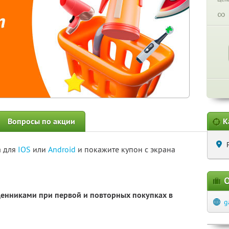
∞
Вопросы по акции
К
а для
IOS
или
Android
и покажите купон с экрана
О
ценниками при первой и повторных покупках в
g