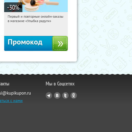
-30
%
Первый и повторные онлайн-заказы
20:27:58
Получили:
2
в магазине «Улыбка радуги»
Россия
Промокод
такты
Мы в Соцсетях
si@kupikupon.ru
аться с нами