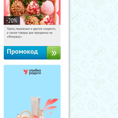
-20
%
Торты, пирожные и другие сладости,
20:27:58
Получили:
6
а также товары для праздника на
Россия
«Флаувау»
Промокод