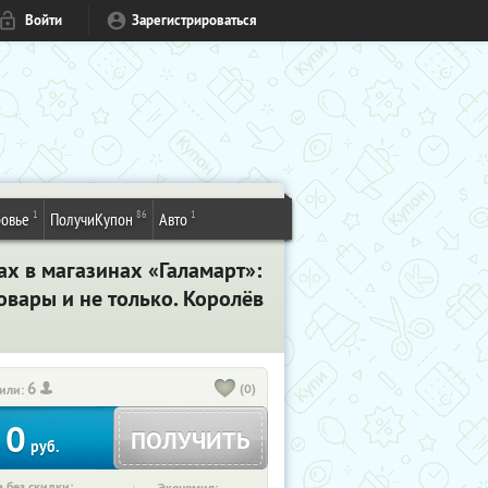
Войти
Зарегистрироваться
1
86
1
овье
ПолучиКупон
Авто
х в магазинах «Галамарт»:
овары и не только. Королёв
6
(0)
или:
0
ПОЛУЧИТЬ
руб.
 без скидки: