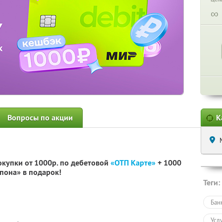
∞
Вопросы по акции
К
окупки от 1000р. по дебетовой
«ОТП Карте»
+ 1000
пона» в подарок!
Теги:
Бан
Усл