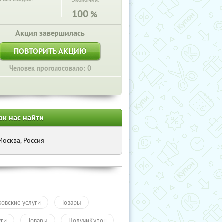
Экономия:
100
%
Акция завершилась
ПОВТОРИТЬ АКЦИЮ
Человек проголосовало: 0
ак нас найти
Москва, Россия
ковские услуги
Товары
уги
Товары
ПолучиКупон