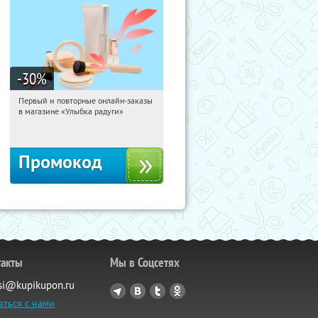
-30
%
Первый и повторные онлайн-заказы
01:30:42
Получили:
2
в магазине «Улыбка радуги»
Россия
Промокод
такты
Мы в Соцсетях
si@kupikupon.ru
аться с нами