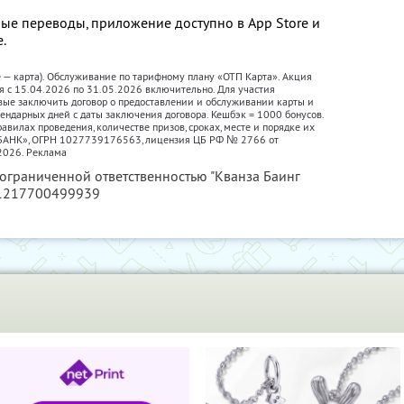
ые переводы, приложение доступно в App Store и
е.
е — карта). Обслуживание по тарифному плану «ОТП Карта». Акция
я с 15.04.2026 по 31.05.2026 включительно. Для участия
вые заключить договор о предоставлении и обслуживании карты и
лендарных дней с даты заключения договора. Кешбэк = 1000 бонусов.
авилах проведения, количестве призов, сроках, месте и порядке их
П БАНК», ОГРН 1027739176563, лицензия ЦБ РФ № 2766 от
2026. Реклама
 ограниченной ответственностью "Кванза Баинг
 1217700499939