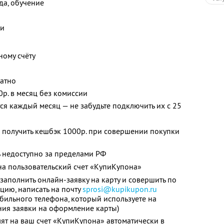
жда, обучение
ки
ному счёту
латно
0р. в месяц без комиссии
я каждый месяц — не забудьте подключить их с 25
 получить кешбэк 1000р. при совершении покупки
 недоступно за пределами РФ
а пользовательский счет «КупиКупона»
заполнить онлайн-заявку на карту и совершить по
цию, написать на почту
sprosi@kupikupon.ru
обильного телефона, который используете на
ния заявки на оформление карты)
ят на ваш счет «КупиКупона» автоматически в