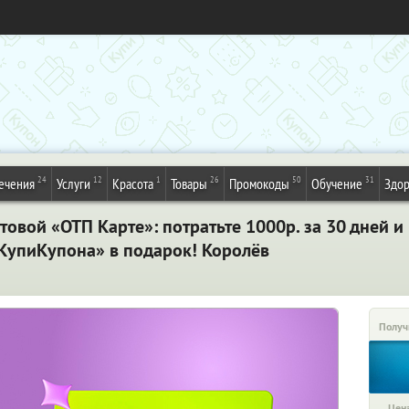
24
12
1
26
50
31
ечения
Услуги
Красота
Товары
Промокоды
Обучение
Здор
товой «ОТП Карте»: потратьте 1000р. за 30 дней и
«КупиКупона» в подарок! Королёв
Получ
Цена