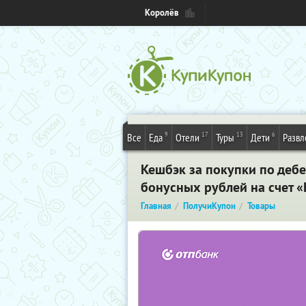
Королёв
9
17
13
6
Все
Еда
Отели
Туры
Дети
Развл
Кешбэк за покупки по дебе
бонусных рублей на счет 
Главная
ПолучиКупон
Товары