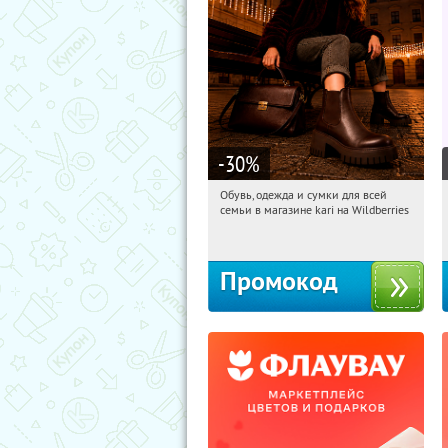
-30
%
Обувь, одежда и сумки для всей
01:30:42
Получили:
31
семьи в магазине kari на Wildberries
Россия
Промокод