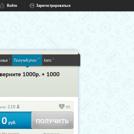
Войти
Зарегистрироваться
1
87
1
овье
ПолучиКупон
Авто
 верните 1000р. + 1000
220
(0)
или:
0
ПОЛУЧИТЬ
руб.
 без скидки: