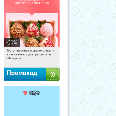
-20
%
Торты, пирожные и другие сладости,
01:30:42
Получили:
6
а также товары для праздника на
Россия
«Флаувау»
Промокод