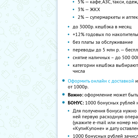
5% — кафе, АЗС, такси, оде
3% — ЖКХ
2% — супермаркеты и апте
до 3000р. кешбэка в месяц
+12% годовых по накопитель
без платы за обслуживание
переводы до 5 млн р. — бесп
снятие наличных – до 500 00
категории кешбэка выбираютс
числа
Оформить онлайн с доставкой
и
от 1000р.
Важно:
оформление может быть
БОНУС:
1000 бонусных рублей н
Для получения бонуса нужно 
ней первую расходную опера
(укажите e-mail или номер м
«КупиКупоне» и дату оставле
1000 бонусных рублей зачисл