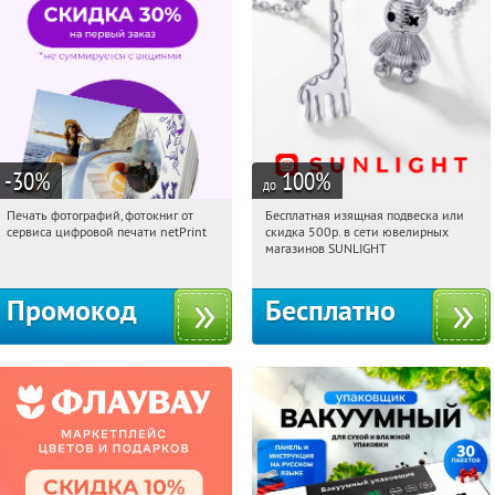
-30
%
100
%
до
Печать фотографий, фотокниг от
Бесплатная изящная подвеска или
01:30:42
Получили:
4
01:30:42
Получили:
74
сервиса цифровой печати netPrint
скидка 500р. в сети ювелирных
Россия
Россия
магазинов SUNLIGHT
Промокод
Бесплатно