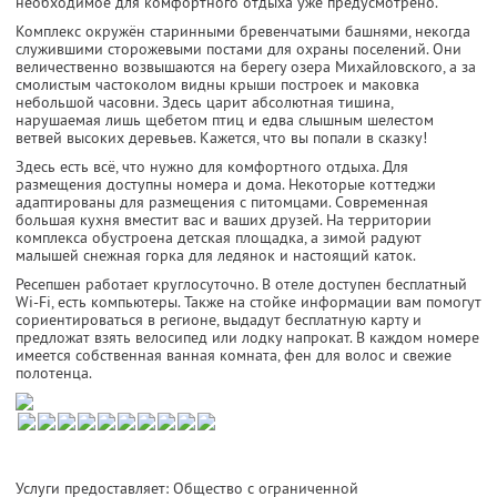
необходимое для комфортного отдыха уже предусмотрено.
Комплекс окружён старинными бревенчатыми башнями, некогда
служившими сторожевыми постами для охраны поселений. Они
величественно возвышаются на берегу озера Михайловского, а за
смолистым частоколом видны крыши построек и маковка
небольшой часовни. Здесь царит абсолютная тишина,
нарушаемая лишь щебетом птиц и едва слышным шелестом
ветвей высоких деревьев. Кажется, что вы попали в сказку!
Здесь есть всё, что нужно для комфортного отдыха. Для
размещения доступны номера и дома. Некоторые коттеджи
адаптированы для размещения с питомцами. Современная
большая кухня вместит вас и ваших друзей. На территории
комплекса обустроена детская площадка, а зимой радуют
малышей снежная горка для ледянок и настоящий каток.
Ресепшен работает круглосуточно. В отеле доступен бесплатный
Wi-Fi, есть компьютеры. Также на стойке информации вам помогут
сориентироваться в регионе, выдадут бесплатную карту и
предложат взять велосипед или лодку напрокат. В каждом номере
имеется собственная ванная комната, фен для волос и свежие
полотенца.
Услуги предоставляет: Общество с ограниченной