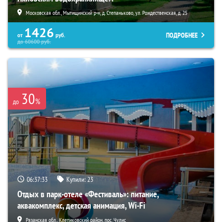
Московская обл., Мытищинский р-н, д. Степаньково, ул. Рождественская, д. 25
1426
ПОДРОБНЕЕ
от
руб.
до
60600
руб.
30
%
до
06:37:31
Купили:
23
Отдых в парк-отеле «Фестиваль»: питание,
аквакомплекс, детская анимация, Wi-Fi
Рязанская обл., Клепиковский район, пос. Чулис