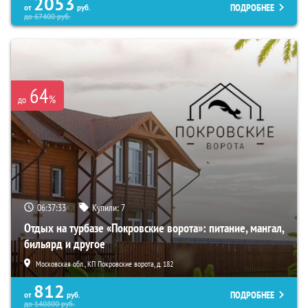
2053
ПОДРОБНЕЕ
от
руб.
до
67400
руб.
64
%
до
06:37:31
Купили:
7
Отдых на турбазе «Покровские ворота»: питание, мангал,
бильярд и другое
Московская обл., КП Покровские ворота, д. 182
812
ПОДРОБНЕЕ
от
руб.
до
140800
руб.