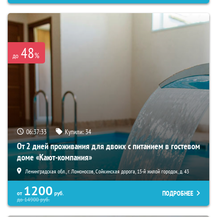
48
%
до
06:37:31
Купили:
34
От 2 дней проживания для двоих с питанием в гостевом
доме «Кают-компания»
Ленинградская обл., г. Ломоносов, Сойкинская дорога, 15-й жилой городок, д. 43
1200
ПОДРОБНЕЕ
от
руб.
до
14900
руб.