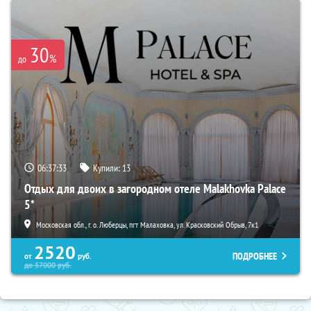
30
%
до
06:37:31
Купили:
13
Отдых для двоих в загородном отеле Malakhovka Palace
5*
Московская обл., г. о. Люберцы, пгт Малаховка, ул. Красковский Обрыв, 7к1
2520
ПОДРОБНЕЕ
от
руб.
до
57000
руб.