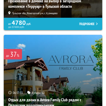
Проживание в домике на выбор в загородном
комплексе «Терруар» в Тульской области
Тульская обл., Ясногорский р-н, с. Кузмищево
4780
ПОДРОБНЕЕ
от
руб.
до
57400
руб.
37
%
до
06:37:31
Купили:
10
Отдых для двоих в Avrora Family Club рядом с
Пяловским водохранилищем