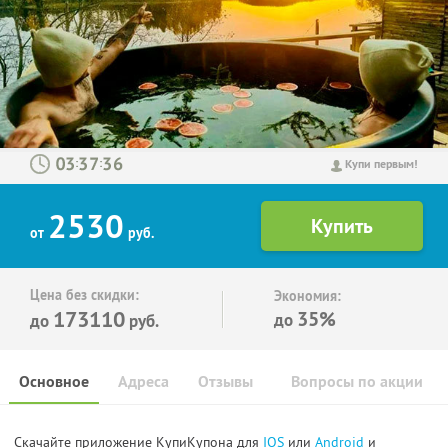
:
:
Купи первым!
2530
от
руб.
Цена без скидки:
Экономия:
173110
35%
до
до
руб.
Основное
Адреса
Отзывы
Вопросы по акции
Скачайте приложение КупиКупона для
IOS
или
Android
и