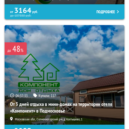
3164
ПОДРОБНЕЕ
от
руб.
до
107880
руб.
48
%
до
06:37:31
Купили:
117
От 3 дней отдыха в мини-домах на территории отеля
«Компонент» в Подмосковье
Московская обл., Солнечногорский р-н, д. Колтышево, 1