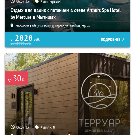
06:37:31
Купи первым!
Отдых для двоих с питанием в отеле Arthurs Spa Hotel
by Mercure в Мытищах
Московская обл., г. Мытищи, д. Ларево, ул. Хвойная, стр. 26
2828
ПОДРОБНЕЕ
от
руб.
до
65700
руб.
30
%
до
06:37:31
Купили:
8