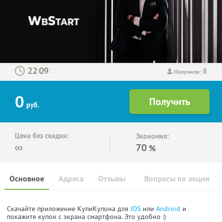
8
:
:
Получили:
0
руб.
Цена без скидки:
Экономия:
∞
70
%
Основное
Адреса
Отзывы
Вопросы по акции
Скачайте приложение КупиКупона для
IOS
или
Android
и
покажите купон с экрана смартфона. Это удобно :)