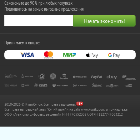
Сэкономьте до 90% при любых покупках
Подпишитесь на самые выгодные предложения
Принимаем к оплате:
2010-2026 © КупиКупон. Все права защищены.
Все права на товарный знак "КупиКупон" и на сайт www.kupikupon.ru принадлежат
OOO «Агентство цифровых решений» ИНН 7705523387, ОГРН 1127747063212