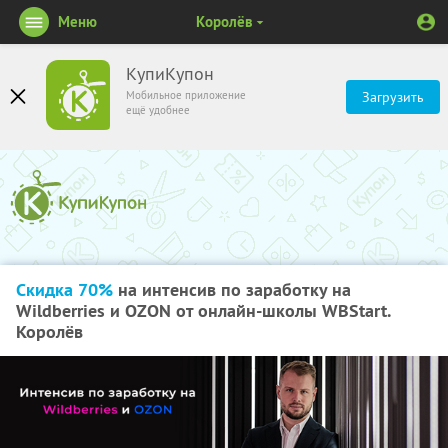
Меню
Королёв
КупиКупон
Мобильное приложение
Загрузить
ещё удобнее
Скидка 70%
на интенсив по заработку на
Wildberries и OZON от онлайн-школы WBStart.
Королёв