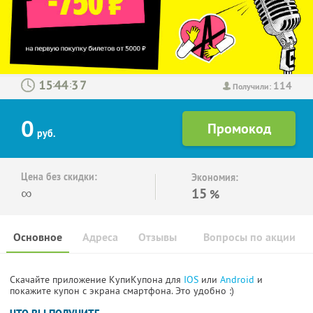
114
:
:
Получили:
0
руб.
Цена без скидки:
Экономия:
∞
15
%
Основное
Адреса
Отзывы
Вопросы по акции
Скачайте приложение КупиКупона для
IOS
или
Android
и
покажите купон с экрана смартфона. Это удобно :)