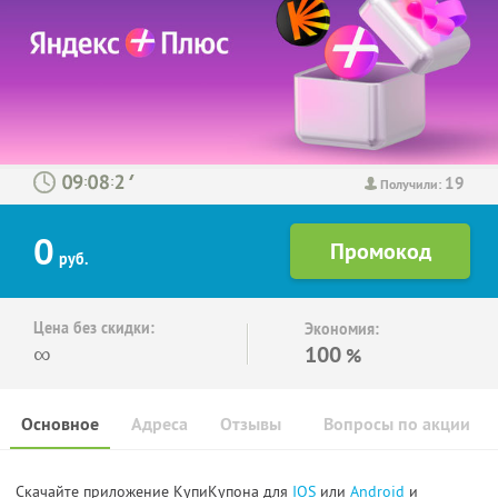
19
:
:
Получили:
0
руб.
Цена без скидки:
Экономия:
∞
100
%
Основное
Адреса
Отзывы
Вопросы по акции
Скачайте приложение КупиКупона для
IOS
или
Android
и