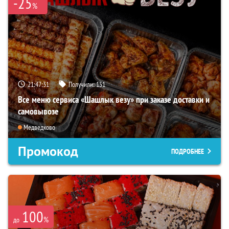
-25
%
21:47:30
Получили:
151
Все меню сервиса «Шашлык везу» при заказе доставки и
самовывозе
Медведково
Промокод
ПОДРОБНЕЕ
100
%
до