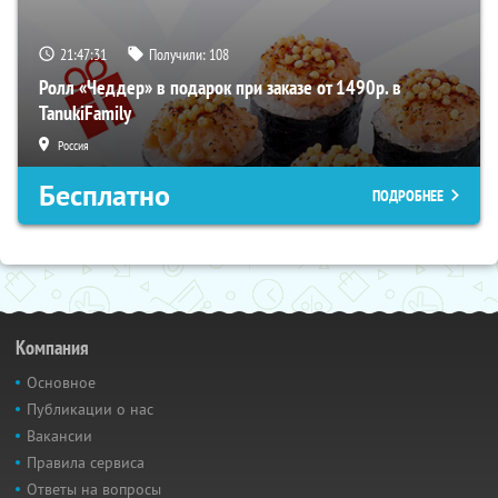
21:47:30
Получили:
108
Ролл «Чеддер» в подарок при заказе от 1490р. в
TanukiFamily
Россия
Бесплатно
ПОДРОБНЕЕ
Компания
Основное
Публикации о нас
Вакансии
Правила сервиса
Ответы на вопросы