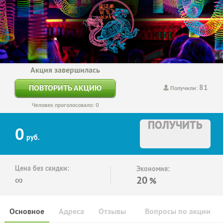
Акция завершилась
81
ПОВТОРИТЬ АКЦИЮ
Получили:
Человек проголосовало: 0
ПОЛУЧИТЬ
0
руб.
Цена без скидки:
Экономия:
∞
20
%
Основное
Адреса
Отзывы
Вопросы по акции