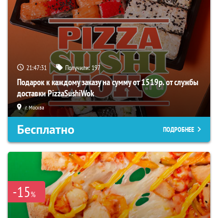
21:47:30
Получили:
197
Подарок к каждому заказу на сумму от 1519р. от службы
доставки PizzaSushiWok
г. Москва
Бесплатно
ПОДРОБНЕЕ
-15
%