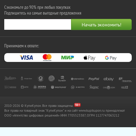
Сэкономьте до 90% при любых покупках
Подпишитесь на самые выгодные предложения
Принимаем к оплате:
2010-2026 © КупиКупон. Все права защищены.
Все права на товарный знак "КупиКупон" и на сайт www.kupikupon.ru принадлежат
OOO «Агентство цифровых решений» ИНН 7705523387, ОГРН 1127747063212