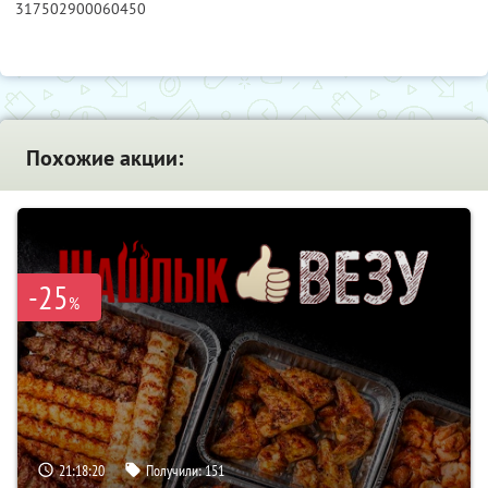
317502900060450
Похожие акции:
-25
%
21:18:19
Получили:
151