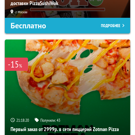
доставки PizzaSushiWok
г. Москва
Бесплатно
ПОДРОБНЕЕ
-15
%
21:18:19
Получили:
43
Первый заказ от 2999р. в сети пиццерий Zotman Pizza