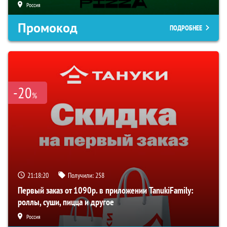
Россия
Промокод
ПОДРОБНЕЕ
-20
%
21:18:19
Получили:
258
Первый заказ от 1090р. в приложении TanukiFamily:
роллы, суши, пицца и другое
Россия