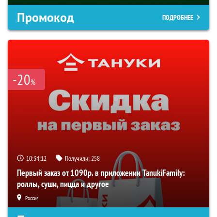
Промокод
ПОДРОБНЕЕ
-20
%
10:34:12
Получили:
258
Первый заказ от 1090р. в приложении TanukiFamily:
роллы, суши, пицца и другое
Россия