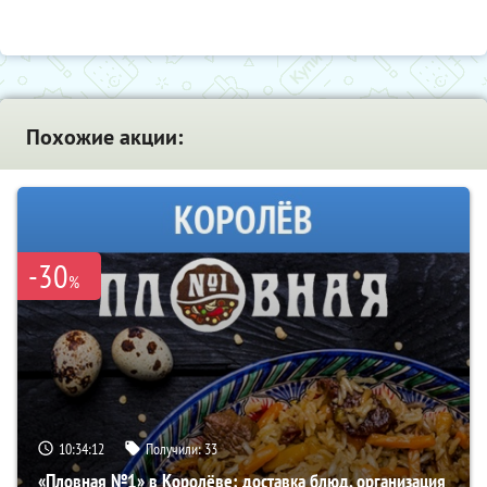
Похожие акции:
-30
%
10:34:12
Получили:
33
«Пловная №1» в Королёве: доставка блюд, организация