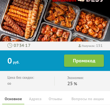
151
:
:
Получили:
0
руб.
Цена без скидки:
Экономия:
∞
25
%
Основное
Адреса
Отзывы
Вопросы по акции