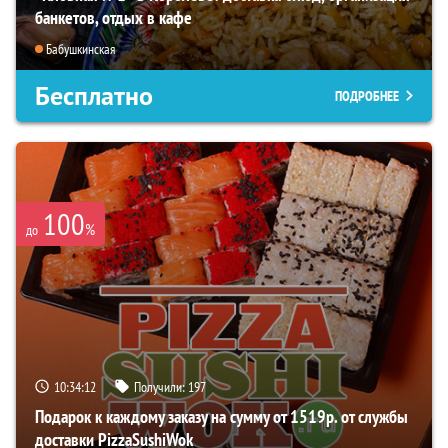
банкетов, отдых в кафе
Бабушкинская
Бесплатно
ПОДРОБНЕЕ
100
%
до
10:34:12
Получили:
197
Подарок к каждому заказу на сумму от 1519р. от службы
доставки PizzaSushiWok