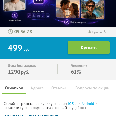
81
:
:
Купили:
499
руб.
Цена без скидки:
Экономия:
1290
61%
руб.
Основное
Адреса
Отзывы
Вопросы по акции
Скачайте приложение КупиКупона для
IOS
или
Android
и
покажите купон с экрана смартфона. Это удобно :)