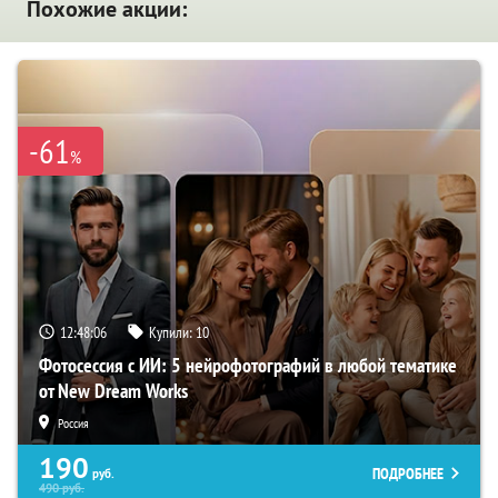
Похожие акции:
-61
%
12:48:06
Купили:
10
Фотосессия с ИИ: 5 нейрофотографий в любой тематике
от New Dream Works
Россия
190
ПОДРОБНЕЕ
руб.
490
руб.