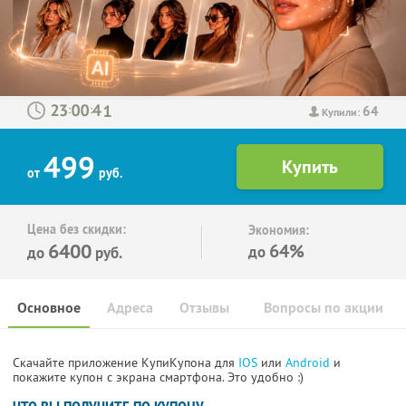
64
:
:
Купили:
499
от
руб.
Цена без скидки:
Экономия:
6400
64%
до
до
руб.
Основное
Адреса
Отзывы
Вопросы по акции
Скачайте приложение КупиКупона для
IOS
или
Android
и
покажите купон с экрана смартфона. Это удобно :)