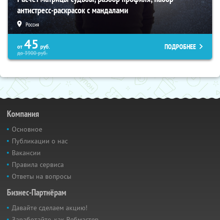
антистресс-раскрасок с мандалами
Россия
45
ПОДРОБНЕЕ
от
руб.
до
3900
руб.
Компания
Основное
Публикации о нас
Вакансии
Правила сервиса
Ответы на вопросы
Бизнес-Партнёрам
Давайте сделаем акцию!
Заработайте, как Вебмастер