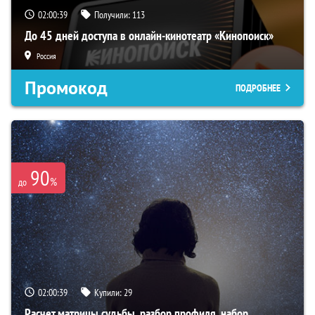
02:00:38
Получили:
113
До 45 дней доступа в онлайн-кинотеатр «Кинопоиск»
Россия
Промокод
ПОДРОБНЕЕ
90
%
до
02:00:38
Купили:
29
Расчет матрицы судьбы, разбор профиля, набор